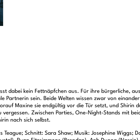
sst dabei kein Fettnäpfchen aus. Für ihre bürgerliche, au
ale Partnerin sein. Beide Welten wissen zwar von einander
worauf Maxine sie endgültig vor die Tür setzt, und Shirin
u vergessen. Zwischen Parties, One-Night-Stands mit b
rin nach sich selbst.
 Teague; Schnitt: Sara Shaw; Musik: Josephine Wiggs; Dar