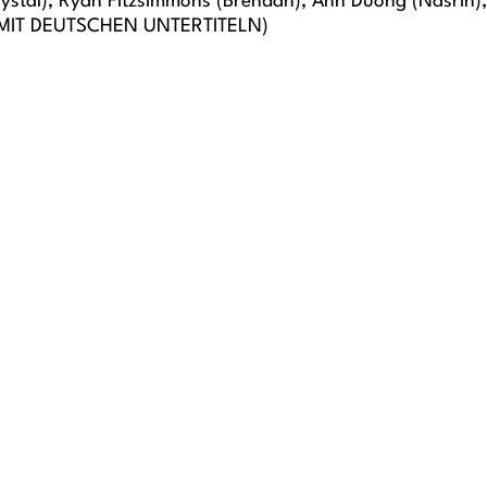
(Crystal), Ryan Fitzsimmons (Brendan), Anh Duong (Nasrin
G MIT DEUTSCHEN UNTERTITELN)