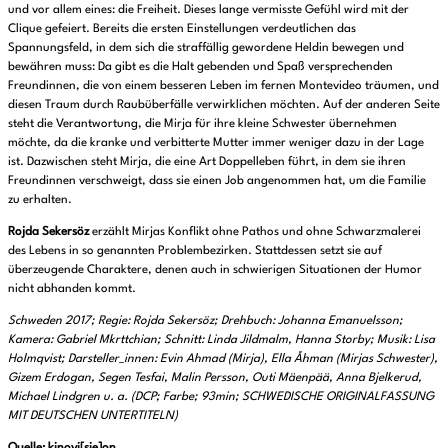
und vor allem eines: die Freiheit. Dieses lange vermisste Gefühl wird mit der
Clique gefeiert. Bereits die ersten Einstellungen verdeutlichen das
Spannungsfeld, in dem sich die straffällig gewordene Heldin bewegen und
bewähren muss: Da gibt es die Halt gebenden und Spaß versprechenden
Freundinnen, die von einem besseren Leben im fernen Montevideo träumen, und
diesen Traum durch Raubüberfälle verwirklichen möchten. Auf der anderen Seite
steht die Verantwortung, die Mirja für ihre kleine Schwester übernehmen
möchte, da die kranke und verbitterte Mutter immer weniger dazu in der Lage
ist. Dazwischen steht Mirja, die eine Art Doppelleben führt, in dem sie ihren
Freundinnen verschweigt, dass sie einen Job angenommen hat, um die Familie
zu erhalten.
Rojda Sekersöz
erzählt Mirjas Konflikt ohne Pathos und ohne Schwarzmalerei
des Lebens in so genannten Problembezirken. Stattdessen setzt sie auf
überzeugende Charaktere, denen auch in schwierigen Situationen der Humor
nicht abhanden kommt.
Schweden 2017; Regie: Rojda Sekersöz; Drehbuch: Johanna Emanuelsson;
Kamera: Gabriel Mkrttchian; Schnitt: Linda Jildmalm, Hanna Storby; Musik: Lisa
Holmqvist; Darsteller_innen: Evin Ahmad (Mirja), Ella Åhman (Mirjas Schwester),
Gizem Erdogan, Segen Tesfai, Malin Persson, Outi Mäenpää, Anna Bjelkerud,
Michael Lindgren u. a. (DCP; Farbe; 93min; SCHWEDISCHE ORIGINALFASSUNG
MIT DEUTSCHEN UNTERTITELN)