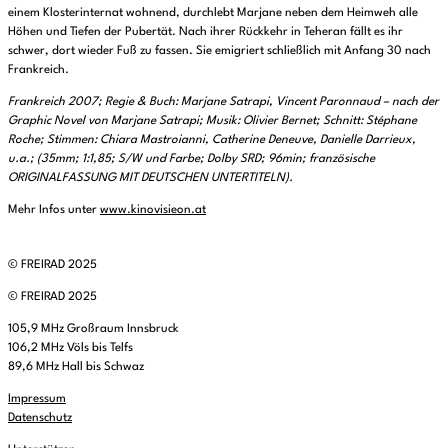
einem Klosterinternat wohnend, durchlebt Marjane neben dem Heimweh alle
Höhen und Tiefen der Pubertät. Nach ihrer Rückkehr in Teheran fällt es ihr
schwer, dort wieder Fuß zu fassen. Sie emigriert schließlich mit Anfang 30 nach
Frankreich.
Frankreich 2007; Regie & Buch: Marjane Satrapi, Vincent Paronnaud – nach der
Graphic Novel von Marjane Satrapi; Musik: Olivier Bernet; Schnitt: Stéphane
Roche; Stimmen: Chiara Mastroianni, Catherine Deneuve, Danielle Darrieux,
u.a.; (35mm; 1:1,85; S/W und Farbe; Dolby SRD; 96min; französische
ORIGINALFASSUNG MIT DEUTSCHEN UNTERTITELN).
Mehr Infos unter
www.kinovisieon.at
© FREIRAD 2025
© FREIRAD 2025
105,9 MHz Großraum Innsbruck
106,2 MHz Völs bis Telfs
89,6 MHz Hall bis Schwaz
Impressum
Datenschutz