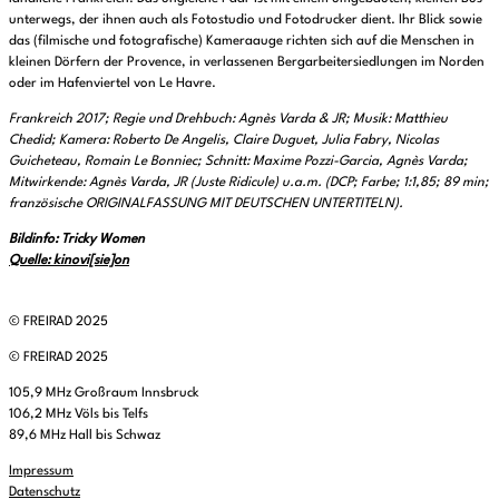
unterwegs, der ihnen auch als Fotostudio und Fotodrucker dient. Ihr Blick sowie
das (filmische und fotografische) Kameraauge richten sich auf die Menschen in
kleinen Dörfern der Provence, in verlassenen Bergarbeitersiedlungen im Norden
oder im Hafenviertel von Le Havre.
Frankreich 2017; Regie und Drehbuch: Agnès Varda & JR; Musik: Matthieu
Chedid; Kamera: Roberto De Angelis, Claire Duguet, Julia Fabry, Nicolas
Guicheteau, Romain Le Bonniec; Schnitt: Maxime Pozzi-Garcia, Agnès Varda;
Mitwirkende: Agnès Varda, JR (Juste Ridicule) u.a.m. (DCP; Farbe; 1:1,85; 89 min;
französische ORIGINALFASSUNG MIT DEUTSCHEN UNTERTITELN).
Bildinfo: Tricky Women
Quelle: kinovi[sie]on
© FREIRAD 2025
© FREIRAD 2025
105,9 MHz Großraum Innsbruck
106,2 MHz Völs bis Telfs
89,6 MHz Hall bis Schwaz
Impressum
Datenschutz