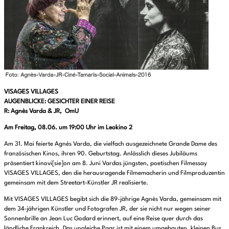
VISAGES VILLAGES
AUGENBLICKE: GESICHTER EINER REISE
R: Agnès Varda & JR, OmU
Am Freitag, 08.06. um 19:00 Uhr im Leokino 2
Am 31. Mai feierte Agnès Varda, die vielfach ausgezeichnete Grande Dame des
französischen Kinos, ihren 90. Geburtstag. Anlässlich dieses Jubiläums
präsentiert kinovi[sie]on am 8. Juni Vardas jüngsten, poetischen Filmessay
VISAGES VILLAGES, den die herausragende Filmemacherin und Filmproduzentin
gemeinsam mit dem Streetart-Künstler JR realisierte.
Mit VISAGES VILLAGES begibt sich die 89-jährige Agnès Varda, gemeinsam mit
dem 34-jährigen Künstler und Fotografen JR, der sie nicht nur wegen seiner
Sonnenbrille an Jean Luc Godard erinnert, auf eine Reise quer durch das
ländliche Frankreich. Das ungleiche Paar ist mit einem umgebauten, kleinen Bus