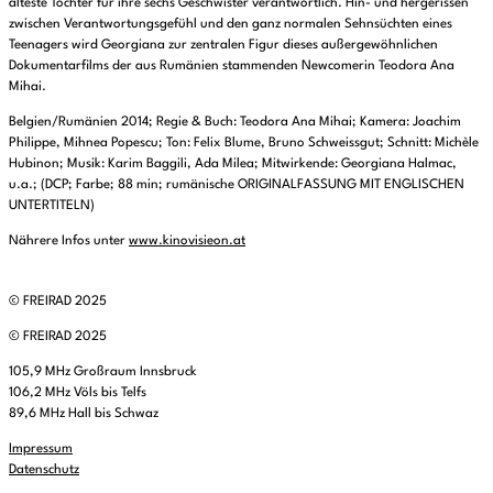
älteste Tochter für ihre sechs Geschwister verantwortlich. Hin- und hergerissen
zwischen Verantwortungsgefühl und den ganz normalen Sehnsüchten eines
Teenagers wird Georgiana zur zentralen Figur dieses außergewöhnlichen
Dokumentarfilms der aus Rumänien stammenden Newcomerin Teodora Ana
Mihai.
Belgien/Rumänien 2014; Regie & Buch: Teodora Ana Mihai; Kamera: Joachim
Philippe, Mihnea Popescu; Ton: Felix Blume, Bruno Schweissgut; Schnitt: Michèle
Hubinon; Musik: Karim Baggili, Ada Milea; Mitwirkende: Georgiana Halmac,
u.a.; (DCP; Farbe; 88 min; rumänische ORIGINALFASSUNG MIT ENGLISCHEN
UNTERTITELN)
Nährere Infos unter
www.kinovisieon.at
© FREIRAD 2025
© FREIRAD 2025
105,9 MHz Großraum Innsbruck
106,2 MHz Völs bis Telfs
89,6 MHz Hall bis Schwaz
Impressum
Datenschutz