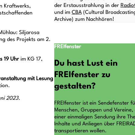
der Erstausstrahlung in der
Radio
n Kraftwerks,
und im
CBA
(Cultural Broadcastin
nstschaffenden
Archive) zum Nachhören!
ühlau: Siljarosa
ng des Projekts am 2.
FREIfenster
is 19 Uhr
im KG 17,
Du hast Lust ein
FREIfenster zu
ranstaltung mit Lesung
gestalten?
tion.
uni 2023.
FREIfenster ist ein Sendefenster fü
Menschen, Gruppen und Vereine, d
einer einmaligen Sendung ihre Th
Inhalte und Anliegen über FREIRA
transportieren wollen.