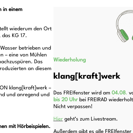
n in einem
tellt wiederum den Ort
, das KG 17.
n Wasser betrieben und
en – eine von Mühlen
Wiederholung
 nachzuspüren. Das
produzierten an diesem
klang[kraft]werk
.
ION klang[kraft]werk –
Das FREIfenster wird am
04.08
.
v
ernd und anregend und
bis 20 Uhr
bei FREIRAD wiederholt
Nicht verpassen!
Hier
geht’s zum Livestream.
en mit Hörbeispielen.
Außerdem gibt es alle FREIfenster