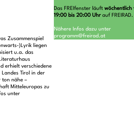
Das FREIfenster läuft
wöchentlich
19:00 bis 20:00
Uhr
auf FREIRAD.
Nähere Infos dazu unter
programm@freirad.at
. Das Zusammenspiel
nwarts-)Lyrik liegen
isiert u.a. das
Literaturhaus
nd erhielt verschiedene
Landes Tirol in der
r ton nähe –
haft Mitteleuropas zu
fos unter