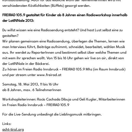
Kunstausstellung. Auch für das leibliche Wohl der TeilnehmerInnen wird mit
verschiedensten Köstlichkeiten (Büffets) gesorgt werden.
FREIRAD 105.9 gestaltet für Kinder ab 8 Jahren einen Radioworkshop innerhalb
der LatINNale 2013:
Du willst wissen wie eine Radiosendung entsteht? Und hast Lust selbst eine zu
gestalten?
Wir planen gemeinsam eine Radiosendung, überlegen die Themen, lernen wie
man Interviews führt, Beiträge aufnimmt, schneidet, bearbeitet, wählen Musik
aus. Ihr werdet zu ReporterInnen und bestimmt selbst über welche Themen und
mit wem ihr sprechen wollt. Von 15 bis 16 Uhr gehen wir live on air, direkt von
der LatINNale in der Bäckerei.
Zu hören im Freien Radio Innsbruck – FREIRAD 105.9 Mhz (im Raum Innsbruck)
und per stream unter www.freirad.at
Samstag, 18. Mai 2013, 11 bis 16 Uhr
ab 8 Jahren, max. 6 TeilnehmerInnen
Workshopleiterinnen: Rocío Cachada Dibuja und Geli Kugler, Mitarbeiterinnen
im Freien Radio Innsbruck – FREIRAD 105.9
Für die Live-Sendung unbedingt die Lieblingsmusik mitbringen.
Links:
acht-tirol.org