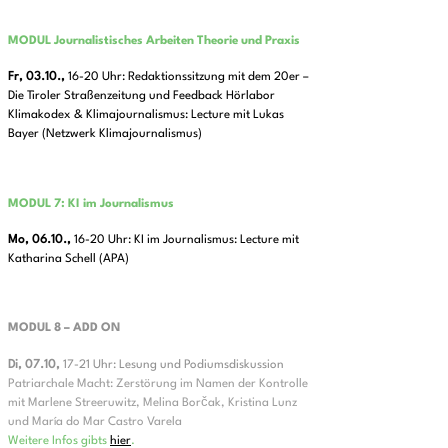
MODUL Journalistisches Arbeiten Theorie und Praxis
Fr, 03.10.,
16-20 Uhr: Redaktionssitzung mit dem 20er –
Die Tiroler Straßenzeitung und Feedback Hörlabor
Klimakodex & Klimajournalismus: Lecture mit Lukas
Bayer (Netzwerk Klimajournalismus)
MODUL 7: KI im Journalismus
Mo, 06.10.,
16-20 Uhr: KI im Journalismus: Lecture mit
Katharina Schell (APA)
MODUL 8 – ADD ON
Di, 07.10,
17-21 Uhr: Lesung und Podiumsdiskussion
Patriarchale Macht: Zerstörung im Namen der Kontrolle
mit Marlene Streeruwitz, Melina Borčak, Kristina Lunz
und María do Mar Castro Varela
Weitere Infos gibts
hier
.