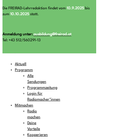
Die FREIRAD-Lehrredaktion findet vom
10.9.2025
bis
zum
10.10.2025
statt.
Anmeldung unter:
ausbildung@freirad.at
Tel: +43 512/560291-13
Aktuell
Programm
Alle
Sendungen
Programmzeitung
Login für
Radiomacher*innen
Mitmachen
Radio
machen
Deine
Vorteile
Kooperieren