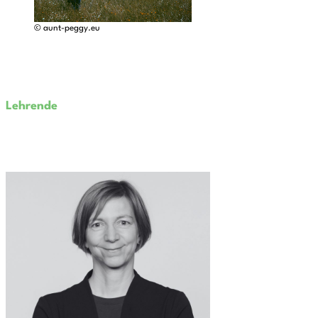
© aunt-peggy.eu
Lehrende