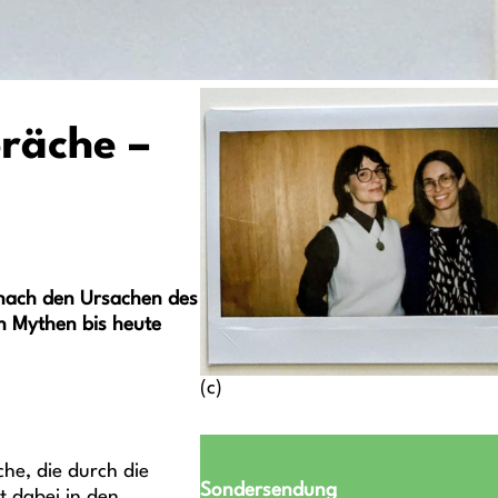
präche –
 nach den Ursachen des
n Mythen bis heute
(c)
he, die durch die
Sondersendung
t dabei in den