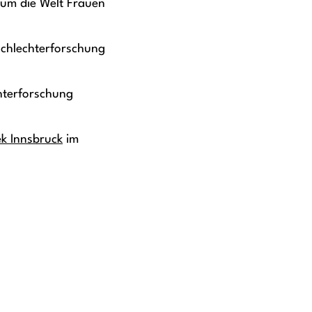
rum die Welt Frauen
schlechterforschung
hterforschung
ek Innsbruck
im