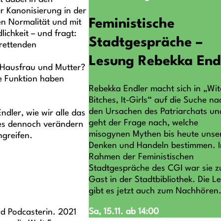
r Kanonisierung in der
Feministische
en Normalität und mit
lichkeit – und fragt:
Stadtgespräche –
 rettenden
Lesung Rebekka End
 Hausfrau und Mutter?
e Funktion haben
Rebekka Endler macht sich in „Wit
Bitches, It-Girls“ auf die Suche na
den Ursachen des Patriarchats un
ndler, wie wir alle das
geht der Frage nach, welche
 es dennoch verändern
misogynen Mythen bis heute unse
greifen.
Denken und Handeln bestimmen. 
Rahmen der Feministischen
Stadtgespräche des CGI war sie z
Gast in der Stadtbibliothek. Die L
gibt es jetzt auch zum Nachhören
Sa, 15.11. ab 14:00
und Podcasterin. 2021