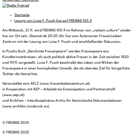
Sendungen nachhören
Startseite
Lesung von Luise F. Pusch live auf FREIRAD 105.9
Am Mittwoch, 21.11. wird FREIRAD 105.9 im Rahmen von „reclaim culture“ wieder
live vor Ort sein. Diesmal ab 20:30 Uhr live vom Autonomen FrauenLesben
Zentrum mit der Lesung von Luise F. Pusch und anschließender Diskussion.
In Puschs Buch „Berühmte Frauenpaare“ werden Frauenpaare aus
Künstlerinnenkreisen, als auch politisch aktive Frauen in der Zeit zwischen 1830
und 1970 vorgestellt. Luise F. Pusch beschreibt das Leben und Wirken der
Frauenpaare in einer homophoben Umwelt, die als oberstes Ziel für bürgerliche
Töchter die Heirat hat.
Veranstaltet vom AFLZ (www.frauenlesbenzentrum.at)
in Kooperation mit AEP – Arbeitskreis Emanzipation und Partnerschaft
(www.aep.at)
und ArchFem – Interdisziplinäres Archiv für feministische Dokumentationen
(www.archfem.innsbruck.ws)
© FREIRAD 2025
© FREIRAD 2025