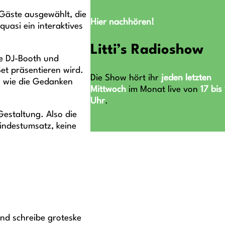
Gäste ausgewählt, die
Hier nachhören!
uasi ein interaktives
Litti’s Radioshow
ie DJ-Booth und
et präsentieren wird.
Die Show hört ihr
jeden letzten
s wie die Gedanken
Mittwoch
im Monat live von
17 bis
Uhr
.
Gestaltung. Also die
indestumsatz, keine
und schreibe groteske