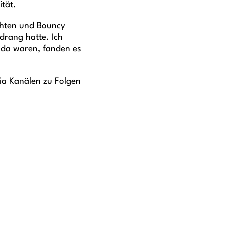
tät.
chten und Bouncy
rang hatte. Ich
e da waren, fanden es
ia Kanälen zu Folgen