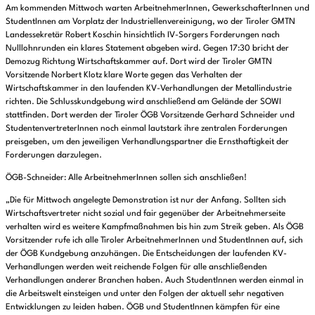
Am kommenden Mittwoch warten ArbeitnehmerInnen, GewerkschafterInnen und
StudentInnen am Vorplatz der Industriellenvereinigung, wo der Tiroler GMTN
Landessekretär Robert Koschin hinsichtlich IV-Sorgers Forderungen nach
Nulllohnrunden ein klares Statement abgeben wird. Gegen 17:30 bricht der
Demozug Richtung Wirtschaftskammer auf. Dort wird der Tiroler GMTN
Vorsitzende Norbert Klotz klare Worte gegen das Verhalten der
Wirtschaftskammer in den laufenden KV-Verhandlungen der Metallindustrie
richten. Die Schlusskundgebung wird anschließend am Gelände der SOWI
stattfinden. Dort werden der Tiroler ÖGB Vorsitzende Gerhard Schneider und
StudentenvertreterInnen noch einmal lautstark ihre zentralen Forderungen
preisgeben, um den jeweiligen Verhandlungspartner die Ernsthaftigkeit der
Forderungen darzulegen.
ÖGB-Schneider: Alle ArbeitnehmerInnen sollen sich anschließen!
„Die für Mittwoch angelegte Demonstration ist nur der Anfang. Sollten sich
Wirtschaftsvertreter nicht sozial und fair gegenüber der Arbeitnehmerseite
verhalten wird es weitere Kampfmaßnahmen bis hin zum Streik geben. Als ÖGB
Vorsitzender rufe ich alle Tiroler ArbeitnehmerInnen und StudentInnen auf, sich
der ÖGB Kundgebung anzuhängen. Die Entscheidungen der laufenden KV-
Verhandlungen werden weit reichende Folgen für alle anschließenden
Verhandlungen anderer Branchen haben. Auch StudentInnen werden einmal in
die Arbeitswelt einsteigen und unter den Folgen der aktuell sehr negativen
Entwicklungen zu leiden haben. ÖGB und StudentInnen kämpfen für eine