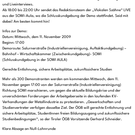
und Liveinterviews.
Ab 18:00 bis 22:00 Uhr sendet das Redaktionsteam der „Vlokalen Szähne“ LIVE
aus der SOWI-Aula, wo die Schlusskundgebung der Demo stattfindet. Seid mit
dabei! Am besten kommt hin!
Infos zur Demo:
Datum: Mittwoch, dem 11. November 2009
Beginn: 17:00
Demoroute: Salurnerstraße (Industriellenvereinigung, Auftaktkundgebung) –
Bahnhof – Wirtschaftskammer (Zwischenkundgebung)- SOWI
(Schlusskundgebung in der SOWI AULA)
Gerechte Entlohnung, sichere Arbeitsplätze, zukunftssichere Studien
Mehr als 300 Demonstranten werden am kommenden Mittwoch, dem 11.
November gegen 17:00 von der Salurnerstraße (Industriellenvereinigung)
Richtung SOWI marschieren, um gegen die aktuelle Bildungskrise und der
unverschämten Forderungen der Arbeitgeberseite in den laufenden KV-
Verhandlungen der Metallindustrie zu protestieren. „Gewerkschaften und
Studienvertreter verfolgen dasselbe Ziel. Der ÖGB will gerechte Entlohnung und
sichere Arbeitsplätze, StudentInnen freien Bildungszugang und zukunftssichere
Studienbedingungen“, so der Tiroler ÖGB Vorsitzende Gerhard Schneider.
Klare Absage an Null-Lohnrunde