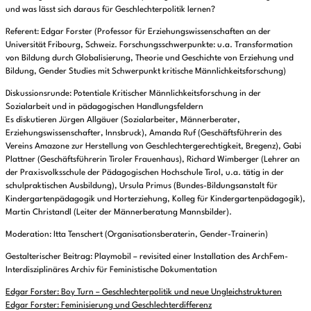
und was lässt sich daraus für Geschlechterpolitik lernen?
Referent: Edgar Forster (Professor für Erziehungswissenschaften an der
Universität Fribourg, Schweiz. Forschungsschwerpunkte: u.a. Transformation
von Bildung durch Globalisierung, Theorie und Geschichte von Erziehung und
Bildung, Gender Studies mit Schwerpunkt kritische Männlichkeitsforschung)
Diskussionsrunde: Potentiale Kritischer Männlichkeitsforschung in der
Sozialarbeit und in pädagogischen Handlungsfeldern
Es diskutieren Jürgen Allgäuer (Sozialarbeiter, Männerberater,
Erziehungswissenschafter, Innsbruck), Amanda Ruf (Geschäftsführerin des
Vereins Amazone zur Herstellung von Geschlechtergerechtigkeit, Bregenz), Gabi
Plattner (Geschäftsführerin Tiroler Frauenhaus), Richard Wimberger (Lehrer an
der Praxisvolksschule der Pädagogischen Hochschule Tirol, u.a. tätig in der
schulpraktischen Ausbildung), Ursula Primus (Bundes-Bildungsanstalt für
Kindergartenpädagogik und Horterziehung, Kolleg für Kindergartenpädagogik),
Martin Christandl (Leiter der Männerberatung Mannsbilder).
Moderation: Itta Tenschert (Organisationsberaterin, Gender-Trainerin)
Gestalterischer Beitrag: Playmobil – revisited einer Installation des ArchFem-
Interdisziplinäres Archiv für Feministische Dokumentation
Edgar Forster: Boy Turn – Geschlechterpolitik und neue Ungleichstrukturen
Edgar Forster: Feminisierung und Geschlechterdifferenz