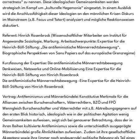
correctness“ zu nennen. Diese ideologischen Gemeinsamkeiten werden
strategisch im Kampf um „kulturelle Hegemonie“ eingesetzt. In einem Ausblick
wird die Anschlussfähigkeit dieser Ideologien an den männlichen Krisen-Diskurs
im Mainstream (z.B. Focus und Tatort) analysiert und mögliche Reaktionsweisen
diskutiert.
Referent: Hinrich Rosenbrock (Wissenschaftlicher Mitarbeiter am Institut für
Angewandte Soziologie, Marburg. Arbeitsschwerpunkte: Expertise für die
Heinrich-Böll-Stiftung: „Die antifeministische Männerrechtsbewegung“,
Biographische Perspektiven von Sans Papiers auf das europäische Grenzregime)
Kurzfassung der Expertise: Die antifeministische Männerrechtsbewegung
Denkweisen, Netzwerke und Online-Mobilisierung Eine Expertise für die
Heinrich-Böll-Stiftung von Hinrich Rosenbrock
Die antifeministische Männerrechtsbewegung -Eine Expertise für die Heinrich-
Böll-Stiftung von Hinrich Rosenbrock
Vortrag: Antifeminismus und Männerbündelei Konstitutive Merkmale für die
Allianzen zwischen Burschenschaftern, Väterrechtlern, BZÖ und FPÖ
Wenngleich Burschenschafter und Väterrechtler mit z.B. Abtreibungsgegnern auf
den ersten Blick historisch, ideologisch wie in der politischen Agitation wenig
Gemeinsamkeiten aufweisen, zeigt sich bei genauerer Betrachtung, dass der in
ihren Reihen kultivierte Antifeminismus sowie die unterschiedlich ausgeprägte
Männerbündelei große Ähnlichkeiten aufweisen. Zudem ist ihre gesellschaftliche
Akzeptanz sowie ihre (immer noch andauernde) politische Relevanz als Teil eines