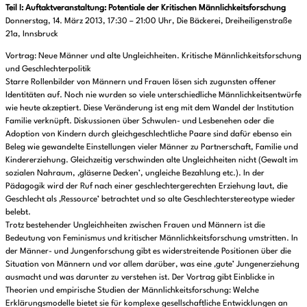
Teil I: Auftaktveranstaltung: Potentiale der Kritischen Männlichkeitsforschung
Donnerstag, 14. März 2013, 17:30 – 21:00 Uhr, Die Bäckerei, Dreiheiligenstraße
21a, Innsbruck
Vortrag: Neue Männer und alte Ungleichheiten. Kritische Männlichkeitsforschung
und Geschlechterpolitik
Starre Rollenbilder von Männern und Frauen lösen sich zugunsten offener
Identitäten auf. Noch nie wurden so viele unterschiedliche Männlichkeitsentwürfe
wie heute akzeptiert. Diese Veränderung ist eng mit dem Wandel der Institution
Familie verknüpft. Diskussionen über Schwulen- und Lesbenehen oder die
Adoption von Kindern durch gleichgeschlechtliche Paare sind dafür ebenso ein
Beleg wie gewandelte Einstellungen vieler Männer zu Partnerschaft, Familie und
Kindererziehung. Gleichzeitig verschwinden alte Ungleichheiten nicht (Gewalt im
sozialen Nahraum, ‚gläserne Decken’, ungleiche Bezahlung etc.). In der
Pädagogik wird der Ruf nach einer geschlechtergerechten Erziehung laut, die
Geschlecht als ‚Ressource’ betrachtet und so alte Geschlechterstereotype wieder
belebt.
Trotz bestehender Ungleichheiten zwischen Frauen und Männern ist die
Bedeutung von Feminismus und kritischer Männlichkeitsforschung umstritten. In
der Männer- und Jungenforschung gibt es widerstreitende Positionen über die
Situation von Männern und vor allem darüber, was eine ‚gute’ Jungenerziehung
ausmacht und was darunter zu verstehen ist. Der Vortrag gibt Einblicke in
Theorien und empirische Studien der Männlichkeitsforschung: Welche
Erklärungsmodelle bietet sie für komplexe gesellschaftliche Entwicklungen an