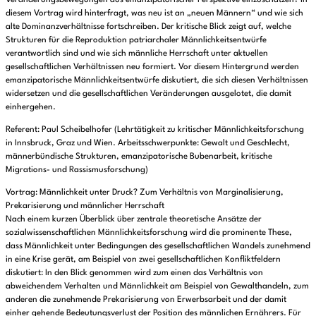
Veränderungsbewegungen aus emanzipatorischer Perspektive einzuschätzen? In
diesem Vortrag wird hinterfragt, was neu ist an „neuen Männern“ und wie sich
alte Dominanzverhältnisse fortschreiben. Der kritische Blick zeigt auf, welche
Strukturen für die Reproduktion patriarchaler Männlichkeitsentwürfe
verantwortlich sind und wie sich männliche Herrschaft unter aktuellen
gesellschaftlichen Verhältnissen neu formiert. Vor diesem Hintergrund werden
emanzipatorische Männlichkeitsentwürfe diskutiert, die sich diesen Verhältnissen
widersetzen und die gesellschaftlichen Veränderungen ausgelotet, die damit
einhergehen.
Referent: Paul Scheibelhofer (Lehrtätigkeit zu kritischer Männlichkeitsforschung
in Innsbruck, Graz und Wien. Arbeitsschwerpunkte: Gewalt und Geschlecht,
männerbündische Strukturen, emanzipatorische Bubenarbeit, kritische
Migrations- und Rassismusforschung)
Vortrag: Männlichkeit unter Druck? Zum Verhältnis von Marginalisierung,
Prekarisierung und männlicher Herrschaft
Nach einem kurzen Überblick über zentrale theoretische Ansätze der
sozialwissenschaftlichen Männlichkeitsforschung wird die prominente These,
dass Männlichkeit unter Bedingungen des gesellschaftlichen Wandels zunehmend
in eine Krise gerät, am Beispiel von zwei gesellschaftlichen Konfliktfeldern
diskutiert: In den Blick genommen wird zum einen das Verhältnis von
abweichendem Verhalten und Männlichkeit am Beispiel von Gewalthandeln, zum
anderen die zunehmende Prekarisierung von Erwerbsarbeit und der damit
einher gehende Bedeutungsverlust der Position des männlichen Ernährers. Für