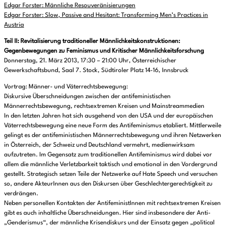
Edgar Forster: Männliche Resouveränisierungen
Edgar Forster: Slow, Passive and Hesitant: Transforming Men’s Practices in
Austria
Teil II: Revitalisierung traditioneller Männlichkeitskonstruktionen:
Gegenbewegungen zu Feminismus und Kritischer Männlichkeitsforschung
Donnerstag, 21. März 2013, 17:30 – 21:00 Uhr, Österreichischer
Gewerkschaftsbund, Saal 7. Stock, Südtiroler Platz 14-16, Innsbruck
Vortrag: Männer- und Väterrechtsbewegung:
Diskursive Überschneidungen zwischen der antifeministischen
Männerrechtsbewegung, rechtsextremen Kreisen und Mainstreammedien
In den letzten Jahren hat sich ausgehend von den USA und der europäischen
Väterrechtsbewegung eine neue Form des Antifeminismus etabliert. Mittlerweile
gelingt es der antifeministischen Männerrechtsbewegung und ihren Netzwerken
in Österreich, der Schweiz und Deutschland vermehrt, medienwirksam
aufzutreten. Im Gegensatz zum traditionellen Antifeminismus wird dabei vor
allem die männliche Verletzbarkeit taktisch und emotional in den Vordergrund
gestellt. Strategisch setzen Teile der Netzwerke auf Hate Speech und versuchen
so, andere AkteurInnen aus den Diskursen über Geschlechtergerechtigkeit zu
verdrängen.
Neben personellen Kontakten der AntifeministInnen mit rechtsextremen Kreisen
gibt es auch inhaltliche Überschneidungen. Hier sind insbesondere der Anti-
„Genderismus“, der männliche Krisendiskurs und der Einsatz gegen „political