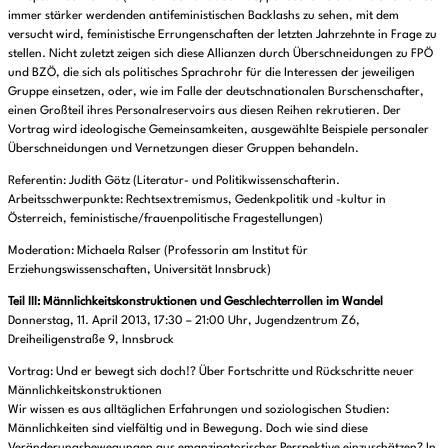
immer stärker werdenden antifeministischen Backlashs zu sehen, mit dem
versucht wird, feministische Errungenschaften der letzten Jahrzehnte in Frage zu
stellen. Nicht zuletzt zeigen sich diese Allianzen durch Überschneidungen zu FPÖ
und BZÖ, die sich als politisches Sprachrohr für die Interessen der jeweiligen
Gruppe einsetzen, oder, wie im Falle der deutschnationalen Burschenschafter,
einen Großteil ihres Personalreservoirs aus diesen Reihen rekrutieren. Der
Vortrag wird ideologische Gemeinsamkeiten, ausgewählte Beispiele personaler
Überschneidungen und Vernetzungen dieser Gruppen behandeln.
Referentin: Judith Götz (Literatur- und Politikwissenschafterin.
Arbeitsschwerpunkte: Rechtsextremismus, Gedenkpolitik und -kultur in
Österreich, feministische/frauenpolitische Fragestellungen)
Moderation: Michaela Ralser (Professorin am Institut für
Erziehungswissenschaften, Universität Innsbruck)
Teil III: Männlichkeitskonstruktionen und Geschlechterrollen im Wandel
Donnerstag, 11. April 2013, 17:30 – 21:00 Uhr, Jugendzentrum Z6,
Dreiheiligenstraße 9, Innsbruck
Vortrag: Und er bewegt sich doch!? Über Fortschritte und Rückschritte neuer
Männlichkeitskonstruktionen
Wir wissen es aus alltäglichen Erfahrungen und soziologischen Studien:
Männlichkeiten sind vielfältig und in Bewegung. Doch wie sind diese