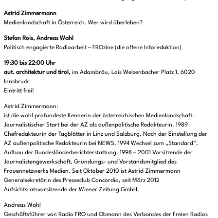
Astrid Zimmermann
Medienlandschaft in Österreich. Wer wird überleben?
Stefan Rois, Andreas Wahl
Politisch engagierte Radioarbeit – FROzine (die offene Inforedaktion)
19:30 bis 22:00 Uhr
aut. architektur und tirol,
im Adambräu, Lois Welzenbacher Platz 1, 6020
Innsbruck
Eintritt frei!
Astrid Zimmermann:
ist die wohl profundeste Kennerin der österreichischen Medienlandschaft.
Journalistischer Start bei der AZ als außenpolitische Redakteurin. 1989
Chefredakteurin der Tagblätter in Linz und Salzburg. Nach der Einstellung der
AZ außenpolitische Redakteurin bei NEWS, 1994 Wechsel zum „Standard“,
Aufbau der Bundesländerberichterstattung. 1998 – 2001 Vorsitzende der
Journalistengewerkschaft, Gründungs- und Vorstandsmitglied des
Frauennetzwerks Medien. Seit Oktober 2010 ist Astrid Zimmermann
Generalsekretärin des Presseclub Concordia, seit März 2012
Aufsichtsratsvorsitzende der Wiener Zeitung GmbH.
Andreas Wahl
Geschäftsführer von Radio FRO und Obmann des Verbandes der Freien Radios