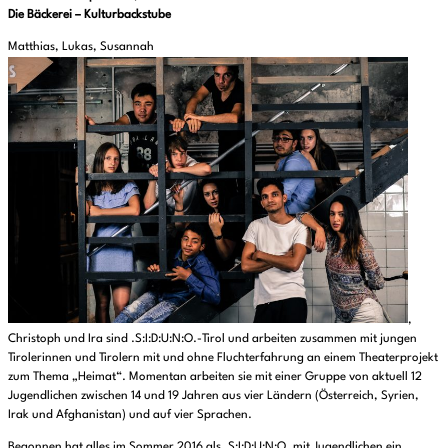
Die Bäckerei – Kulturbackstube
Matthias, Lukas, Susannah
,
Christoph und Ira sind .S:I:D:U:N:O.-Tirol und arbeiten zusammen mit jungen
Tirolerinnen und Tirolern mit und ohne Fluchterfahrung an einem Theaterprojekt
zum Thema „Heimat“. Momentan arbeiten sie mit einer Gruppe von aktuell 12
Jugendlichen zwischen 14 und 19 Jahren aus vier Ländern (Österreich, Syrien,
Irak und Afghanistan) und auf vier Sprachen.
Begonnen hat alles im Sommer 2016 als .S:I:D:U:N:O. mit Jugendlichen ein