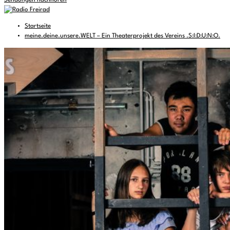
Sendungen nachhören
Startseite
meine.deine.unsere.WELT – Ein Theaterprojekt des Vereins .S:I:D:U:N:O.