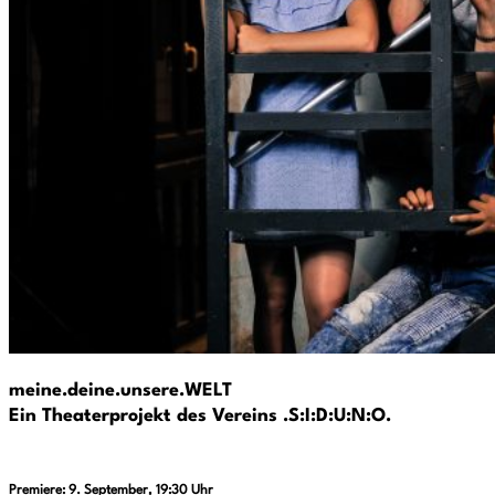
meine.deine.unsere.WELT
Ein Theaterprojekt des Vereins .S:I:D:U:N:O.
Premiere: 9. September, 19:30 Uhr