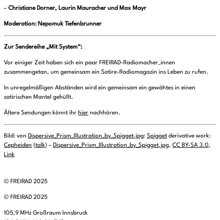
–
Christiane Dorner, Laurin Mauracher und Max Mayr
Moderation: Nepomuk Tiefenbrunner
Zur Sendereihe „Mit System“:
Vor einiger Zeit haben sich ein paar FREIRAD-Radiomacher_innen
zusammengetan, um gemeinsam ein Satire-Radiomagazin ins Leben zu rufen.
In unregelmäßigen Abständen wird ein gemeinsam ein gewähtes in einen
satirischen Mantel gehüllt.
Ältere Sendungen könnt ihr
hier
nachhören.
Bild: von
Dispersive_Prism_Illustration_by_Spigget.jpg
:
Spigget
derivative work:
Cepheiden
(
talk
) –
Dispersive_Prism_Illustration_by_Spigget.jpg
,
CC BY-SA 3.0
,
Link
© FREIRAD 2025
© FREIRAD 2025
105,9 MHz Großraum Innsbruck