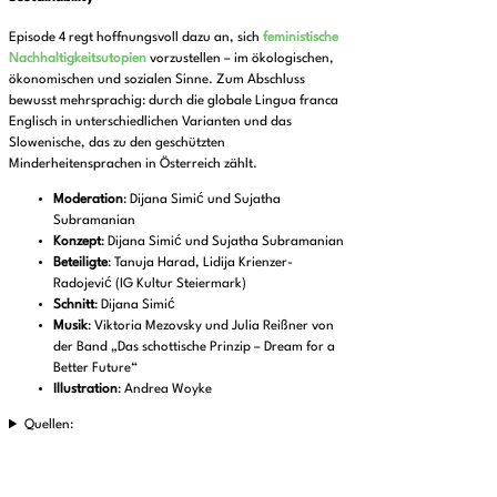
Episode 4 regt hoffnungsvoll dazu an, sich
feministische
Nachhaltigkeitsutopien
vorzustellen – im ökologischen,
ökonomischen und sozialen Sinne. Zum Abschluss
bewusst mehrsprachig: durch die globale Lingua franca
Englisch in unterschiedlichen Varianten und das
Slowenische, das zu den geschützten
Minderheitensprachen in Österreich zählt.
Moderation
: Dijana Simić und Sujatha
Subramanian
Konzept
: Dijana Simić und Sujatha Subramanian
Beteiligte
: Tanuja Harad, Lidija Krienzer-
Radojević (IG Kultur Steiermark)
Schnitt
: Dijana Simić
Musik
: Viktoria Mezovsky und Julia Reißner von
der Band „Das schottische Prinzip – Dream for a
Better Future“
Illustration
: Andrea Woyke
Quellen: