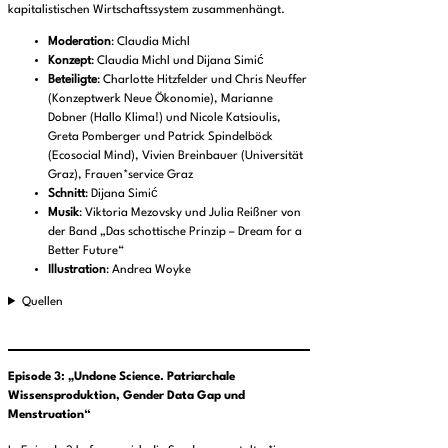
kapitalistischen Wirtschaftssystem zusammenhängt.
Moderation
: Claudia Michl
Konzept
: Claudia Michl und Dijana Simić
Beteiligte
: Charlotte Hitzfelder und Chris Neuffer
(Konzeptwerk Neue Ökonomie), Marianne
Dobner (Hallo Klima!) und Nicole Katsioulis,
Greta Pomberger und Patrick Spindelböck
(Ecosocial Mind), Vivien Breinbauer (Universität
Graz), Frauen*service Graz
Schnitt
: Dijana Simić
Musik
: Viktoria Mezovsky und Julia Reißner von
der Band „Das schottische Prinzip – Dream for a
Better Future“
Illustration
: Andrea Woyke
Quellen
Episode 3:
„
Undone Science. Patriarchale
Wissensproduktion, Gender Data Gap und
Menstruation“