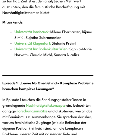
zu tun hat. Ziel ist es, den analytischen Mehrwert
auszuloten, den die feministische Beschäftigung mit
Nachhaltigkeitsthemen bietet.
Mitwirkende:
Universität Innsbruck:
Milena Eberharter, Dijana
Simić, Sujatha Subramanian
Universität Klagenfurt:
Stefanie Preiml
Universität für Bodenkultur Wien:
Sophia-Marie
Horvath, Claudia Michl, Sandra Nicolics
Episode 1
: „
Leave No One Behind – Komplexe Probleme
brauchen komplexe Lösungen“
In Episode 1 tauchen die Sendungsgestalter*innen in
grundlegende
Nachhaltigkeitskonzepte
ein, beleuchten
gängige
Forschungsansätze
und diskutieren, wie all das
mit Feminismus zusammenhängt. Sie sprechen darüber,
warum feministische Zugänge (wie die Reflexion der
eigenen Position) hilfreich sind, um die komplexen
Probleme unserer Zeit mit passender Tiefe und