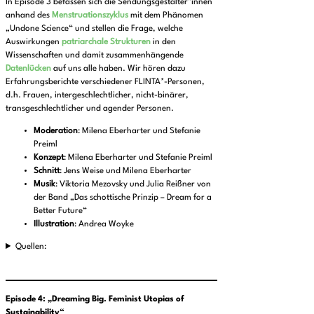
In Episode 3 befassen sich die Sendungsgestalter*innen
anhand des
Menstruationszyklus
mit dem Phänomen
„Undone Science“ und stellen die Frage, welche
Auswirkungen
patriarchale Strukturen
in den
Wissenschaften und damit zusammenhängende
Datenlücken
auf uns alle haben. Wir hören dazu
Erfahrungsberichte verschiedener FLINTA*-Personen,
d.h. Frauen, intergeschlechtlicher, nicht-binärer,
transgeschlechtlicher und agender Personen.
Moderation
: Milena Eberharter und Stefanie
Preiml
Konzept
: Milena Eberharter und Stefanie Preiml
Schnitt
: Jens Weise und Milena Eberharter
Musik
: Viktoria Mezovsky und Julia Reißner von
der Band „Das schottische Prinzip – Dream for a
Better Future“
Illustration
: Andrea Woyke
Quellen:
Episode 4:
„
Dreaming Big. Feminist Utopias of
Sustainability“