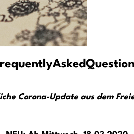
requentlyAskedQuestio
liche Corona-Update aus dem Frei