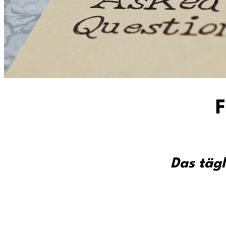
F
Das täg