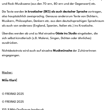
und Rock-Musikszene (aus den 70-ern, 80-ern und der Gegenwart) etc.
Die Texte werden
in kroatischer (BKS) als auch deutscher Sprache
vortragen,
also hauptsächlich zweisprachig. Genauso andersrum Texte von Dichtern,
Musikern, Philosophen, Denkern etc. aus dem deutschsprachigen Sprachraum
als auch von anderswo (England, Spanien, Italien etc.) ins Kroatische.
Überdies werden ab und zu Mal einzelne
Gäste ins Studio
eingeladen, die
sich selbst künstlerisch (z.B. Malerei, Singen, Dichten oder ähnliches)
ausdrücken.
Nichtdestotrotz wird auch auf einzelne
Musikwünsche
der ZuhörerInnen
eingegangen.
Macher:
Mišo Klarić
© FREIRAD 2025
© FREIRAD 2025
105,9 MHz Großraum Innsbruck