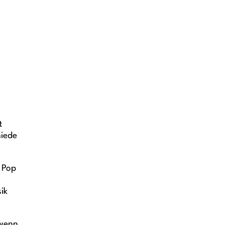
t
hiede
 Pop
ik
 wenn