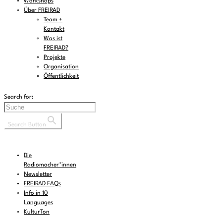
Workshops
Über FREIRAD
Team +
Kontakt
Was ist
FREIRAD?
Projekte
Organisation
Öffentlichkeit
Search for:
Search Button
Die
Radiomacher*innen
Newsletter
FREIRAD FAQs
Info in 10
Languages
KulturTon