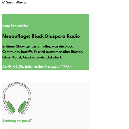
© Sarah-Davies
neue Sendereihe
Neuauflage: Black Diaspora Radio
In dieser Show geht es um alles, was die Black
Community betrifft. Es wird zusammen über Bücher,
Filme, Kunst, Geschichte etc. diskutiert.
Ab FR, 05.06. jeden ersten Freitag um 17 Uhr
Sendung verpasst?