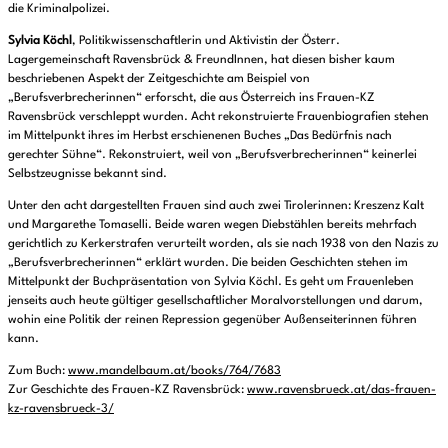
die Kriminalpolizei.
Sylvia Köchl
, Politikwissenschaftlerin und Aktivistin der Österr.
Lagergemeinschaft Ravensbrück & FreundInnen, hat diesen bisher kaum
beschriebenen Aspekt der Zeitgeschichte am Beispiel von
„Berufsverbrecherinnen“ erforscht, die aus Österreich ins Frauen-KZ
Ravensbrück verschleppt wurden. Acht rekonstruierte Frauenbiografien stehen
im Mittelpunkt ihres im Herbst erschienenen Buches „Das Bedürfnis nach
gerechter Sühne“. Rekonstruiert, weil von „Berufsverbrecherinnen“ keinerlei
Selbstzeugnisse bekannt sind.
Unter den acht dargestellten Frauen sind auch zwei Tirolerinnen: Kreszenz Kalt
und Margarethe Tomaselli. Beide waren wegen Diebstählen bereits mehrfach
gerichtlich zu Kerkerstrafen verurteilt worden, als sie nach 1938 von den Nazis zu
„Berufsverbrecherinnen“ erklärt wurden. Die beiden Geschichten stehen im
Mittelpunkt der Buchpräsentation von Sylvia Köchl. Es geht um Frauenleben
jenseits auch heute gültiger gesellschaftlicher Moralvorstellungen und darum,
wohin eine Politik der reinen Repression gegenüber Außenseiterinnen führen
kann.
Zum Buch:
www.mandelbaum.at/books/764/7683
Zur Geschichte des Frauen-KZ Ravensbrück:
www.ravensbrueck.at/das-frauen-
kz-ravensbrueck-3/