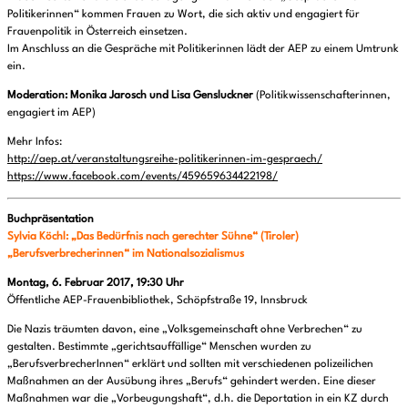
Politikerinnen“ kommen Frauen zu Wort, die sich aktiv und engagiert für
Frauenpolitik in Österreich einsetzen.
Im Anschluss an die Gespräche mit Politikerinnen lädt der AEP zu einem Umtrunk
ein.
Moderation: Monika Jarosch und Lisa Gensluckner
(Politikwissenschafterinnen,
engagiert im AEP)
Mehr Infos:
http://aep.at/veranstaltungsreihe-politikerinnen-im-gespraech/
https://www.facebook.com/events/459659634422198/
Buchpräsentation
Sylvia Köchl: „Das Bedürfnis nach gerechter Sühne“ (Tiroler)
„Berufsverbrecherinnen“ im Nationalsozialismus
Montag, 6. Februar 2017, 19:30 Uhr
Öffentliche AEP-Frauenbibliothek, Schöpfstraße 19, Innsbruck
Die Nazis träumten davon, eine „Volksgemeinschaft ohne Verbrechen“ zu
gestalten. Bestimmte „gerichtsauffällige“ Menschen wurden zu
„BerufsverbrecherInnen“ erklärt und sollten mit verschiedenen polizeilichen
Maßnahmen an der Ausübung ihres „Berufs“ gehindert werden. Eine dieser
Maßnahmen war die „Vorbeugungshaft“, d.h. die Deportation in ein KZ durch