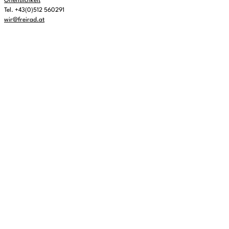
Öffentlichkeit
Tel. +43(0)512 560291
wir@freirad.at