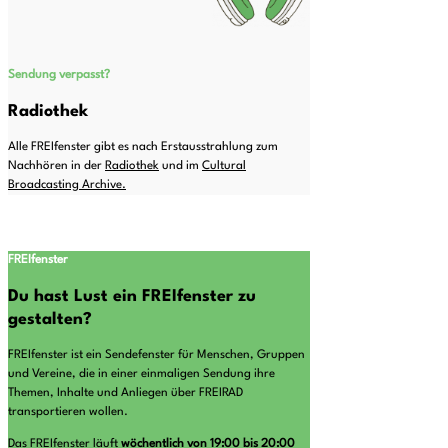
Sendung verpasst?
Radiothek
Alle FREIfenster gibt es nach Erstausstrahlung zum
Nachhören in der
Radiothek
und im
Cultural
Broadcasting Archive.
FREIfenster
Du hast Lust ein FREIfenster zu
gestalten?
FREIfenster ist ein Sendefenster für Menschen, Gruppen
und Vereine, die in einer einmaligen Sendung ihre
Themen, Inhalte und Anliegen über FREIRAD
transportieren wollen.
Das FREIfenster läuft
wöchentlich von 19:00 bis 20:00