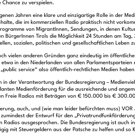
te Chance zu verspielen.
genen Jahren eine klare und einzigartige Rolle in der Medi
nhalte, die im kommerziellen Radio praktisch nicht vork
Programme von MigrantInnen, Sendungen, in denen Kulturs
n BürgerInnen Tirols die Möglichkeit 24 Stunden am Tag,
ellen, sozialen, politischen und gesellschaftlichen Leben 
noch vielen anderen Gründen ganz eindeutig im öffentlich
 etwa in den Niederlanden von allen Parlamentsparteien 
public service“ also öffentlich-rechtlichen Medien haben
h in der Verantwortung der Bundesregierung – Medienviel
eplanten Medienförderung für die ausreichende und angem
n Freie Radios mit Beträgen von € 150.000 bis € 300.00
egierung, auch, und (wie man leider befürchten muss) VO
s zumindest der Entwurf für den „Privatrundfunkförderu
en Radios ausgesprochen. Die Bundesregierung ist auch 
zügig mit Steuergeldern aus der Patsche zu helfen und so K