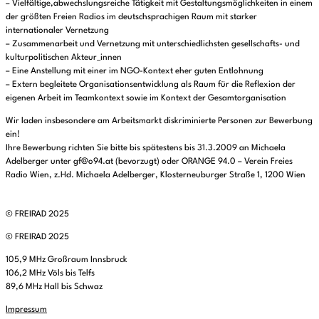
– Vielfältige,abwechslungsreiche Tätigkeit mit Gestaltungsmöglichkeiten in einem
der größten Freien Radios im deutschsprachigen Raum mit starker
internationaler Vernetzung
– Zusammenarbeit und Vernetzung mit unterschiedlichsten gesellschafts- und
kulturpolitischen Akteur_innen
– Eine Anstellung mit einer im NGO-Kontext eher guten Entlohnung
– Extern begleitete Organisationsentwicklung als Raum für die Reflexion der
eigenen Arbeit im Teamkontext sowie im Kontext der Gesamtorganisation
Wir laden insbesondere am Arbeitsmarkt diskriminierte Personen zur Bewerbung
ein!
Ihre Bewerbung richten Sie bitte bis spätestens bis 31.3.2009 an Michaela
Adelberger unter gf@o94.at (bevorzugt) oder ORANGE 94.0 – Verein Freies
Radio Wien, z.Hd. Michaela Adelberger, Klosterneuburger Straße 1, 1200 Wien
© FREIRAD 2025
© FREIRAD 2025
105,9 MHz Großraum Innsbruck
106,2 MHz Völs bis Telfs
89,6 MHz Hall bis Schwaz
Impressum