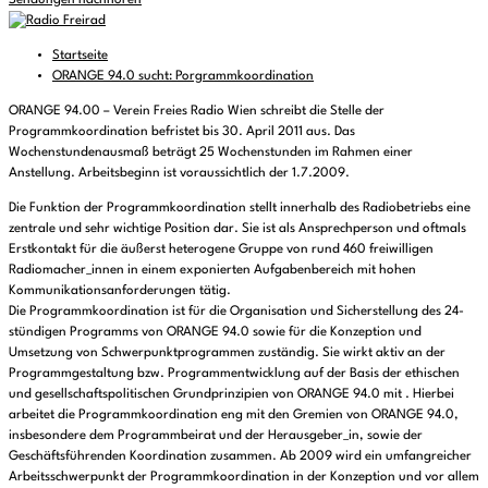
Sendungen nachhören
Startseite
ORANGE 94.0 sucht: Porgrammkoordination
ORANGE 94.00 – Verein Freies Radio Wien schreibt die Stelle der
Programmkoordination befristet bis 30. April 2011 aus. Das
Wochenstundenausmaß beträgt 25 Wochenstunden im Rahmen einer
Anstellung. Arbeitsbeginn ist voraussichtlich der 1.7.2009.
Die Funktion der Programmkoordination stellt innerhalb des Radiobetriebs eine
zentrale und sehr wichtige Position dar. Sie ist als Ansprechperson und oftmals
Erstkontakt für die äußerst heterogene Gruppe von rund 460 freiwilligen
Radiomacher_innen in einem exponierten Aufgabenbereich mit hohen
Kommunikationsanforderungen tätig.
Die Programmkoordination ist für die Organisation und Sicherstellung des 24-
stündigen Programms von ORANGE 94.0 sowie für die Konzeption und
Umsetzung von Schwerpunktprogrammen zuständig. Sie wirkt aktiv an der
Programmgestaltung bzw. Programmentwicklung auf der Basis der ethischen
und gesellschaftspolitischen Grundprinzipien von ORANGE 94.0 mit . Hierbei
arbeitet die Programmkoordination eng mit den Gremien von ORANGE 94.0,
insbesondere dem Programmbeirat und der Herausgeber_in, sowie der
Geschäftsführenden Koordination zusammen. Ab 2009 wird ein umfangreicher
Arbeitsschwerpunkt der Programmkoordination in der Konzeption und vor allem