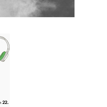
am
22.