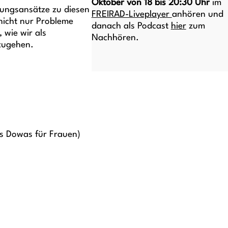
Oktober von 18 bis 20:30 Uhr
im
sungsansätze zu diesen
FREIRAD-Liveplayer
anhören und
nicht nur Probleme
danach als Podcast
hier
zum
 wie wir als
Nachhören.
zugehen.
ls Dowas für Frauen)