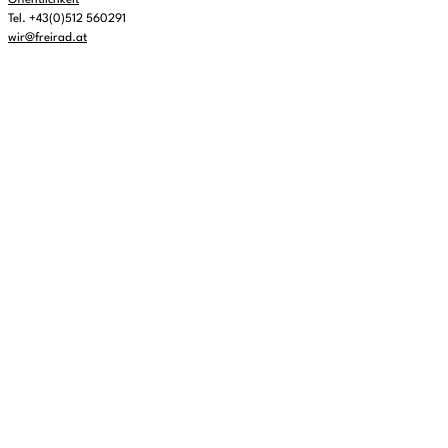
Öffentlichkeit
Tel. +43(0)512 560291
wir@freirad.at