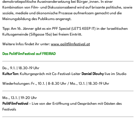
demokratiepolitische Auseinandersetzung bei Bürger_innen. In einer
Kombination von Film- und Diskussionsabend wird auf brisante politische, sowie
soziale, mediale und ökonomische Prozesse aufmerksam gemacht und die
Meinungsbildung des Publikums angeregt.
Tipp: Am 16. Jänner gibt es ein PFF Special (LET’S KEEP IT) in der Israelitischen
Kultusgemeinde (Sillgasse 15a) bei freiem Eintritt.
Weitere Infos findet ihr unter:
www.politfilmfestival.at
Das PolitFilmFestival auf FREIRAD
Do., 9.1. | 18.30-19 Uhr
KulturTon
: Kulturgespräch mit Co-Festival-Leiter
Daniel Dlouhy
live im Studio
Wiederholungen: Fr., 10.1. | 8-8.30 Uhr / Mo., 13.1. | 18.30-19 Uhr
Mo., 13.1. | 19-20 Uhr
PolitFilmFestival
– Live von der Eröffnung und Gesprächen mit Gästen des
Festivals