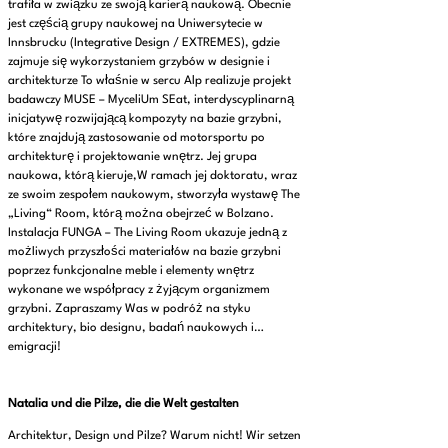
trafiła w związku ze swoją karierą naukową. Obecnie
jest częścią grupy naukowej na Uniwersytecie w
Innsbrucku (Integrative Design / EXTREMES), gdzie
zajmuje się wykorzystaniem grzybów w designie i
architekturze To właśnie w sercu Alp realizuje projekt
badawczy MUSE – MyceliUm SEat, interdyscyplinarną
inicjatywę rozwijającą kompozyty na bazie grzybni,
które znajdują zastosowanie od motorsportu po
architekturę i projektowanie wnętrz. Jej grupa
naukowa, którą kieruje,W ramach jej doktoratu, wraz
ze swoim zespołem naukowym, stworzyła wystawę The
„Living“ Room, którą można obejrzeć w Bolzano.
Instalacja FUNGA – The Living Room ukazuje jedną z
możliwych przyszłości materiałów na bazie grzybni
poprzez funkcjonalne meble i elementy wnętrz
wykonane we współpracy z żyjącym organizmem
grzybni. Zapraszamy Was w podróż na styku
architektury, bio designu, badań naukowych i…
emigracji!
Natalia und die Pilze, die die Welt gestalten
Architektur, Design und Pilze? Warum nicht! Wir setzen