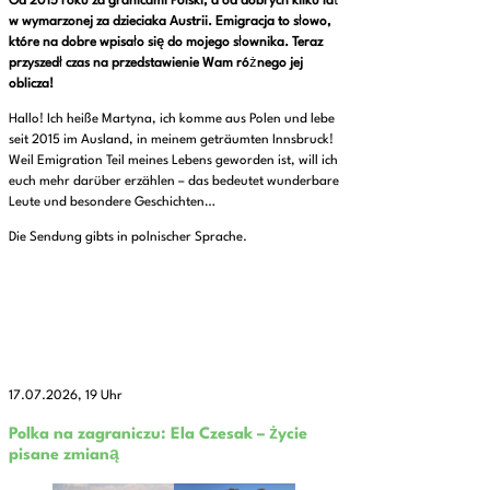
Od 2015 roku za granicami Polski, a od dobrych kilku la
t
w wymarzonej za dzieciaka Austrii. Emigracja to s
ł
owo,
które na dobre wpisa
ł
o się do mojego s
ł
ownika. Teraz
przyszed
ł
czas na przedstawienie Wam ró
ż
nego jej
oblicza!
Hallo! Ich heiße Martyna, ich komme aus Polen und lebe
seit 2015 im Ausland, in meinem geträumten Innsbruck!
Weil Emigration Teil meines Lebens geworden ist, will ich
euch mehr darüber erzählen – das bedeutet wunderbare
Leute und besondere Geschichten…
Die Sendung gibts in polnischer Sprache.
17.07.2026, 19 Uhr
Polka na zagraniczu: Ela Czesak – życie
pisane zmianą