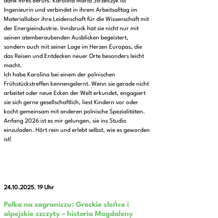
dank ihres Berufs. Karolina Maria Strzelczyk ist
Ingenieurin und verbindet in ihrem Arbeitsalltag im
Materiallabor ihre Leidenschaft für die Wissenschaft mit
der Energieindustrie. Innsbruck hat sie nicht nur mit
seinen atemberaubenden Ausblicken begeistert,
sondern auch mit seiner Lage im Herzen Europas, die
das Reisen und Entdecken neuer Orte besonders leicht
macht.
Ich habe Karolina bei einem der polnischen
Frühstückstreffen kennengelernt. Wenn sie gerade nicht
arbeitet oder neue Ecken der Welt erkundet, engagiert
sie sich gerne gesellschaftlich, liest Kindern vor oder
kocht gemeinsam mit anderen polnische Spezialitäten.
Anfang 2026 ist es mir gelungen, sie ins Studio
einzuladen. Hört rein und erlebt selbst, wie es geworden
ist!
24.10.2025
,
19 Uhr
Polka na zagraniczu: Greckie słońce i
alpejskie szczyty – historia Magdaleny