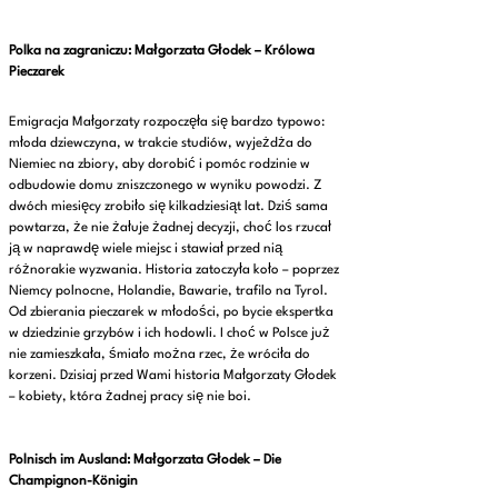
Polka na zagraniczu:
Małgorzata Głodek – Królowa
Pieczarek
Emigracja Małgorzaty rozpoczęła się bardzo typowo:
młoda dziewczyna, w trakcie studiów, wyjeżdża do
Niemiec na zbiory, aby dorobić i pomóc rodzinie w
odbudowie domu zniszczonego w wyniku powodzi. Z
dwóch miesięcy zrobiło się kilkadziesiąt lat. Dziś sama
powtarza, że nie żałuje żadnej decyzji, choć los rzucał
ją w naprawdę wiele miejsc i stawiał przed nią
różnorakie wyzwania. Historia zatoczyła koło – poprzez
Niemcy polnocne, Holandie, Bawarie, trafilo na Tyrol.
Od zbierania pieczarek w młodości, po bycie ekspertka
w dziedzinie grzybów i ich hodowli. I choć w Polsce już
nie zamieszkała, śmiało można rzec, że wróciła do
korzeni. Dzisiaj przed Wami historia Małgorzaty Głodek
– kobiety, która żadnej pracy się nie boi.
Polnisch im Ausland:
Małgorzata Głodek – Die
Champignon-Königin