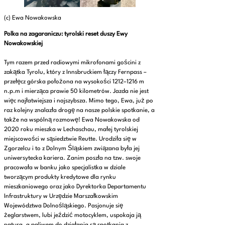
(c) Ewa Nowakowska
Polka na zagaraniczu: tyrolski reset duszy Ewy
Nowakowskiej
Tym razem przed radiowymi mikrofonami gościni z
zakątka Tyrolu, który z Innsbruckiem łączy Fernpass –
przełęcz górska położona na wysokości 1212–1216 m
n.p.m i mierząca prawie 50 kilometrów. Jazda nie jest
więc najłatwiejsza i najszybsza. Mimo tego, Ewa, już po
raz kolejny znalazła drogę na nasze polskie spotkanie, a
także na wspólną rozmowę! Ewa Nowakowska od
2020 roku mieszka w Lechaschau, małej tyrolskiej
miejscowości w sąsiedztwie Reutte. Urodziła się w
Zgorzelcu i to z Dolnym Śląskiem związana była jej
uniwersytecka kariera. Zanim poszła na tzw. swoje
pracowała w banku jako specjalistka w dziale
tworzącym produkty kredytowe dla rynku
mieszkaniowego oraz jako Dyrektorka Departamentu
Infrastruktury w Urzędzie Marszałkowskim
Województwa Dolnośląskiego. Pasjonuje się
żeglarstwem, lubi jeździć motocyklem, uspokaja ją