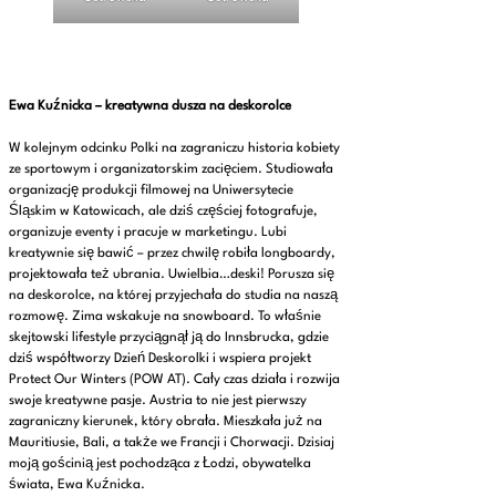
Ewa Kuźnicka – kreatywna dusza na deskorolce
W kolejnym odcinku Polki na zagraniczu historia kobiety
ze sportowym i organizatorskim zacięciem. Studiowała
organizację produkcji filmowej na Uniwersytecie
Śląskim w Katowicach, ale dziś częściej fotografuje,
organizuje eventy i pracuje w marketingu. Lubi
kreatywnie się bawić – przez chwilę robiła longboardy,
projektowała też ubrania. Uwielbia…deski! Porusza się
na deskorolce, na której przyjechała do studia na naszą
rozmowę. Zima wskakuje na snowboard. To właśnie
skejtowski lifestyle przyciągnął ją do Innsbrucka, gdzie
dziś współtworzy Dzień Deskorolki i wspiera projekt
Protect Our Winters (POW AT). Cały czas działa i rozwija
swoje kreatywne pasje. Austria to nie jest pierwszy
zagraniczny kierunek, który obrała. Mieszkała już na
Mauritiusie, Bali, a także we Francji i Chorwacji. Dzisiaj
moją gościnią jest pochodząca z Łodzi, obywatelka
świata, Ewa Kuźnicka.