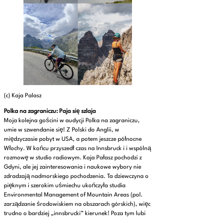
(c) Kaja Palasz
Polka na zagraniczu: Paja się szlaja
Moja kolejna gościni w audycji Polka na zagraniczu,
umie w szwendanie się! Z Polski do Anglii, w
międzyczasie pobyt w USA, a potem jeszcze północne
Włochy. W końcu przyszedł czas na Innsbruck i i wspólną
rozmowę w studio radiowym. Kaja Pałasz pochodzi z
Gdyni, ale jej zainteresowania i naukowe wybory nie
zdradzają nadmorskiego pochodzenia. Ta dziewczyna o
pięknym i szerokim uśmiechu ukończyła studia
Environmental Management of Mountain Areas (pol.
zarządzanie środowiskiem na obszarach górskich), więc
trudno o bardziej „innsbrucki” kierunek! Poza tym lubi