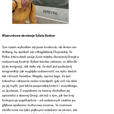
Wizerunkowe akrobacje Sylwia Bodnar
Tym razem wybrałam się poza Innsbruck, do Anton am
Arlberg, by spotkać się z Magdaleną Chojnacką. To
Polka, która dzieli swoje życie między słoneczną Grecję a
malowniczą Austrię. Byłam bardzo ciekawa, co skłoniło
ją do emigracji. Jak stało się, że dziś jest podwójną
emigrantką i jak wygląda codzienność na styku dwóch
tak różnych światów. Magda, oprócz tego, że jest
odważna i aktywnie szuka rozwiązań, gdy coś nie idzie
po jej myśli, jest także pasjonatką historii i wszystkiego,
co ją otacza. Z wypiekami na twarzy słuchałam jej
opowieści o dawnej Grecji, ale też o tym, jak ten kraj
funkcjonuje współcześnie – od codziennych realiów po
głębsze społeczne i kulturowe niuanse. Ta rozmowa
otuliła mnie nie tylko pięknymi widokami za oknem, ale