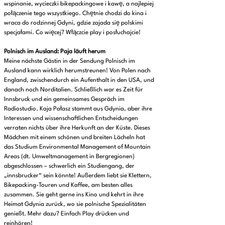
wspinanie, wycieczki bikepackingowe i kawę, a najlepiej
połączenie tego wszystkiego. Chętnie chodzi do kina i
wraca do rodzinnej Gdyni, gdzie zajada się polskimi
specjałami. Co więcej? Włączcie play i posłuchajcie!
Polnisch im Ausland: Paja läuft herum
Meine nächste Gästin in der Sendung Polnisch im
Ausland kann wirklich herumstreunen! Von Polen nach
England, zwischendurch ein Aufenthalt in den USA, und
danach noch Norditalien. Schließlich war es Zeit für
Innsbruck und ein gemeinsames Gespräch im
Radiostudio. Kaja Pałasz stammt aus Gdynia, aber ihre
Interessen und wissenschaftlichen Entscheidungen
verraten nichts über ihre Herkunft an der Küste. Dieses
Mädchen mit einem schönen und breiten Lächeln hat
das Studium Environmental Management of Mountain
Areas (dt. Umweltmanagement in Bergregionen)
abgeschlossen – schwerlich ein Studiengang, der
„innsbrucker“ sein könnte! Außerdem liebt sie Klettern,
Bikepacking-Touren und Kaffee, am besten alles
zusammen. Sie geht gerne ins Kino und kehrt in ihre
Heimat Gdynia zurück, wo sie polnische Spezialitäten
genießt. Mehr dazu? Einfach Play drücken und
reinhören!