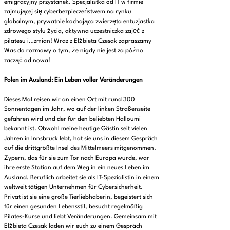
emigracyjny przystanek. Specjalistka od IT w firmie
zajmującej się cyberbezpieczeństwem na rynku
globalnym, prywatnie kochająca zwierzęta entuzjastka
zdrowego stylu życia, aktywna uczestniczka zajęć z
pilatesu i…zmian! Wraz z Elżbieta Czesak zapraszamy
Was do rozmowy o tym, że nigdy nie jest za późno
zacząć od nowa!
Polen im Ausland: Ein Leben voller Veränderungen
Dieses Mal reisen wir an einen Ort mit rund 300
Sonnentagen im Jahr, wo auf der linken Straßenseite
gefahren wird und der für den beliebten Halloumi
bekannt ist. Obwohl meine heutige Gästin seit vielen
Jahren in Innsbruck lebt, hat sie uns in diesem Gespräch
auf die drittgrößte Insel des Mittelmeers mitgenommen.
Zypern, das für sie zum Tor nach Europa wurde, war
ihre erste Station auf dem Weg in ein neues Leben im
Ausland. Beruflich arbeitet sie als IT-Spezialistin in einem
weltweit tätigen Unternehmen für Cybersicherheit.
Privat ist sie eine große Tierliebhaberin, begeistert sich
für einen gesunden Lebensstil, besucht regelmäßig
Pilates-Kurse und liebt Veränderungen. Gemeinsam mit
Elżbieta Czesak laden wir euch zu einem Gespräch