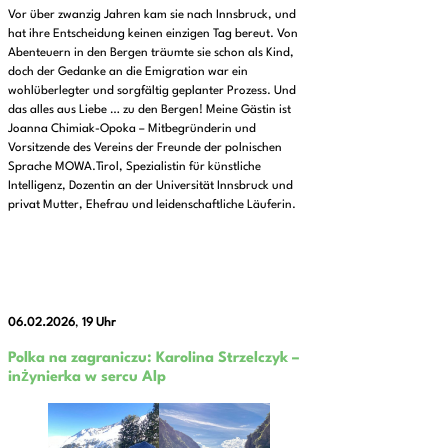
Vor über zwanzig Jahren kam sie nach Innsbruck, und
hat ihre Entscheidung keinen einzigen Tag bereut. Von
Abenteuern in den Bergen träumte sie schon als Kind,
doch der Gedanke an die Emigration war ein
wohlüberlegter und sorgfältig geplanter Prozess. Und
das alles aus Liebe … zu den Bergen! Meine Gästin ist
Joanna Chimiak-Opoka – Mitbegründerin und
Vorsitzende des Vereins der Freunde der polnischen
Sprache MOWA.Tirol, Spezialistin für künstliche
Intelligenz, Dozentin an der Universität Innsbruck und
privat Mutter, Ehefrau und leidenschaftliche Läuferin.
06.02.2026
,
19 Uhr
Polka na zagraniczu: Karolina Strzelczyk –
inżynierka w sercu Alp