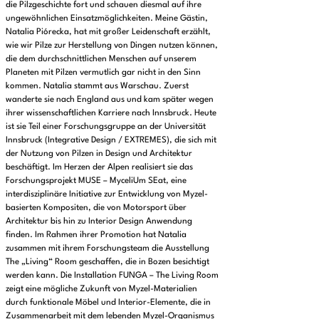
die Pilzgeschichte fort und schauen diesmal auf ihre
ungewöhnlichen Einsatzmöglichkeiten. Meine Gästin,
Natalia Piórecka, hat mit großer Leidenschaft erzählt,
wie wir Pilze zur Herstellung von Dingen nutzen können,
die dem durchschnittlichen Menschen auf unserem
Planeten mit Pilzen vermutlich gar nicht in den Sinn
kommen. Natalia stammt aus Warschau. Zuerst
wanderte sie nach England aus und kam später wegen
ihrer wissenschaftlichen Karriere nach Innsbruck. Heute
ist sie Teil einer Forschungsgruppe an der Universität
Innsbruck (Integrative Design / EXTREMES), die sich mit
der Nutzung von Pilzen in Design und Architektur
beschäftigt. Im Herzen der Alpen realisiert sie das
Forschungsprojekt MUSE – MyceliUm SEat, eine
interdisziplinäre Initiative zur Entwicklung von Myzel-
basierten Kompositen, die von Motorsport über
Architektur bis hin zu Interior Design Anwendung
finden. Im Rahmen ihrer Promotion hat Natalia
zusammen mit ihrem Forschungsteam die Ausstellung
The „Living“ Room geschaffen, die in Bozen besichtigt
werden kann. Die Installation FUNGA – The Living Room
zeigt eine mögliche Zukunft von Myzel-Materialien
durch funktionale Möbel und Interior-Elemente, die in
Zusammenarbeit mit dem lebenden Myzel-Organismus