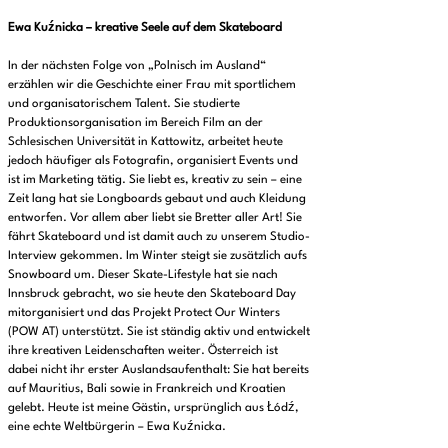
Ewa Kuźnicka – kreative Seele auf dem Skateboard
In der nächsten Folge von „Polnisch im Ausland“
erzählen wir die Geschichte einer Frau mit sportlichem
und organisatorischem Talent. Sie studierte
Produktionsorganisation im Bereich Film an der
Schlesischen Universität in Kattowitz, arbeitet heute
jedoch häufiger als Fotografin, organisiert Events und
ist im Marketing tätig. Sie liebt es, kreativ zu sein – eine
Zeit lang hat sie Longboards gebaut und auch Kleidung
entworfen. Vor allem aber liebt sie Bretter aller Art! Sie
fährt Skateboard und ist damit auch zu unserem Studio-
Interview gekommen. Im Winter steigt sie zusätzlich aufs
Snowboard um. Dieser Skate-Lifestyle hat sie nach
Innsbruck gebracht, wo sie heute den Skateboard Day
mitorganisiert und das Projekt Protect Our Winters
(POW AT) unterstützt. Sie ist ständig aktiv und entwickelt
ihre kreativen Leidenschaften weiter. Österreich ist
dabei nicht ihr erster Auslandsaufenthalt: Sie hat bereits
auf Mauritius, Bali sowie in Frankreich und Kroatien
gelebt. Heute ist meine Gästin, ursprünglich aus Łódź,
eine echte Weltbürgerin – Ewa Kuźnicka.