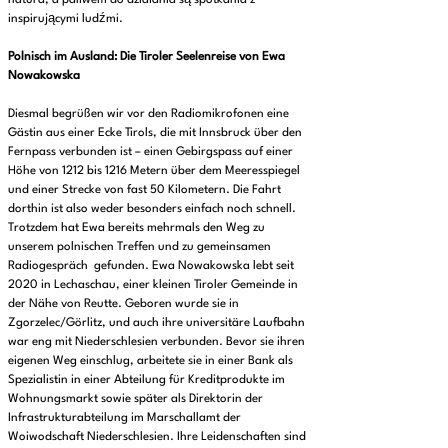
natura, a paliwem do działania są spotkania z
inspirującymi ludźmi.
Polnisch im Ausland: Die Tiroler Seelenreise von Ewa
Nowakowska
Diesmal begrüßen wir vor den Radiomikrofonen eine
Gästin aus einer Ecke Tirols, die mit Innsbruck über den
Fernpass verbunden ist – einen Gebirgspass auf einer
Höhe von 1212 bis 1216 Metern über dem Meeresspiegel
und einer Strecke von fast 50 Kilometern. Die Fahrt
dorthin ist also weder besonders einfach noch schnell.
Trotzdem hat Ewa bereits mehrmals den Weg zu
unserem polnischen Treffen und zu gemeinsamen
Radiogespräch gefunden. Ewa Nowakowska lebt seit
2020 in Lechaschau, einer kleinen Tiroler Gemeinde in
der Nähe von Reutte. Geboren wurde sie in
Zgorzelec/Görlitz, und auch ihre universitäre Laufbahn
war eng mit Niederschlesien verbunden. Bevor sie ihren
eigenen Weg einschlug, arbeitete sie in einer Bank als
Spezialistin in einer Abteilung für Kreditprodukte im
Wohnungsmarkt sowie später als Direktorin der
Infrastrukturabteilung im Marschallamt der
Woiwodschaft Niederschlesien. Ihre Leidenschaften sind