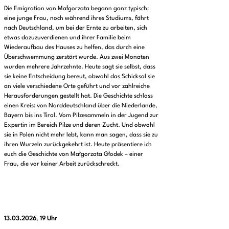
Die Emigration von Małgorzata begann ganz typisch:
eine junge Frau, noch während ihres Studiums, fährt
nach Deutschland, um bei der Ernte zu arbeiten, sich
etwas dazuzuverdienen und ihrer Familie beim
Wiederaufbau des Hauses zu helfen, das durch eine
Überschwemmung zerstört wurde. Aus zwei Monaten
wurden mehrere Jahrzehnte. Heute sagt sie selbst, dass
sie keine Entscheidung bereut, obwohl das Schicksal sie
an viele verschiedene Orte geführt und vor zahlreiche
Herausforderungen gestellt hat. Die Geschichte schloss
einen Kreis: von Norddeutschland über die Niederlande,
Bayern bis ins Tirol. Vom Pilzesammeln in der Jugend zur
Expertin im Bereich Pilze und deren Zucht. Und obwohl
sie in Polen nicht mehr lebt, kann man sagen, dass sie zu
ihren Wurzeln zurückgekehrt ist. Heute präsentiere ich
euch die Geschichte von Małgorzata Głodek – einer
Frau, die vor keiner Arbeit zurückschreckt.
13.03.2026
,
19 Uhr