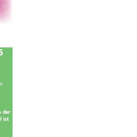
5
n
n der
 ist