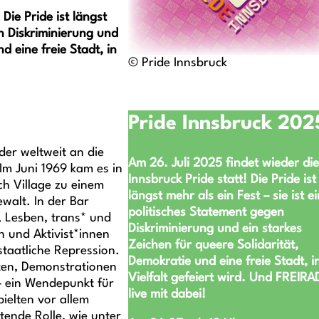
!
Die Pride
ist längst
en Diskriminierung und
d eine freie Stadt, in
© Pride Innsbruck
!
Pride Innsbruck 202
 der weltweit an die
Am 26. Juli 2025 findet wieder die
 Im Juni 1969 kam es in
Innsbruck Pride statt! Die Pride ist
ch Village zu einem
längst mehr als ein Fest – sie ist ei
walt. In der Bar
politisches Statement gegen
, Lesben, trans* und
Diskriminierung und ein starkes
 und Aktivist*innen
Zeichen für queere Solidarität,
staatliche Repression.
Demokratie und eine freie Stadt, i
ten, Demonstrationen
Vielfalt gefeiert wird. Und FREIRAD
– ein Wendepunkt für
live mit dabei!
ielten vor allem
tende Rolle, wie unter