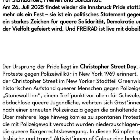
Für Sichtbarkeit, Freiheit und Solidarität:
Am
26. Juli 2025
findet
wieder die
Innsbruck Pride
statt
mehr als ein Fest – sie ist ein politisches Statement geg
ein starkes Zeichen für queere Solidarität, Demokratie un
der Vielfalt gefeiert wird.
Und FREIRAD ist live mit dabei
Der Ursprung der Pride liegt im
Christopher Street Day
,
Proteste gegen Polizeiwillkür in New York 1969 erinnert.
der Christopher Street im New Yorker Stadtteil Greenwi
historischen Aufstand queerer Menschen gegen Polizeige
„Stonewall Inn“, einem Treffpunkt vor allem für Schwule
obdachlose queere Jugendliche, wehrten sich Gäst*innen
nach einer erneuten Polizeirazzia gegen die anhaltende 
Über mehrere Tage hinweg kam es zu spontanen Protes
die mit Polizeigewalt versucht wurden niederzuschlagen
die queere Bürgerrechtsbewegung. In diesen Kämpfen sp
lesbische und trans* Aktivist*innen of Colour eine bedeu