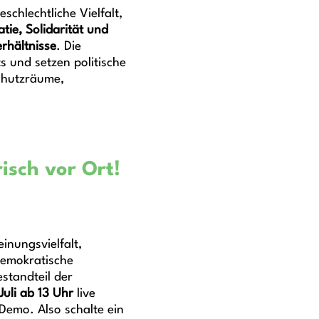
schlechtliche Vielfalt,
tie, Solidarität und
rhältnisse
. Die
s und setzen politische
Schutzräume,
risch vor Ort!
inungsvielfalt,
demokratische
estandteil der
Juli ab 13 Uh
r
live
 Demo. Also schalte ein