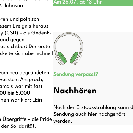
Am 26.07. ab 13 Uhr
P. Johnson.
ren und politisch
esem Ereignis heraus
ay (CSD) – als Gedenk-
t und gegen
s sichtbar: Der erste
kelte sich aber schnell
 vom neu gegründeten
Sendung verpasst?
ewusstem Anspruch,
damals war mit fast
Nachhören
00 bis 5.000
nen war klar: „Ein
Nach der Erstausstrahlung kann d
Sendung auch
hier
nachgehört
n Übergriffe – die Pride
werden.
der Solidarität.