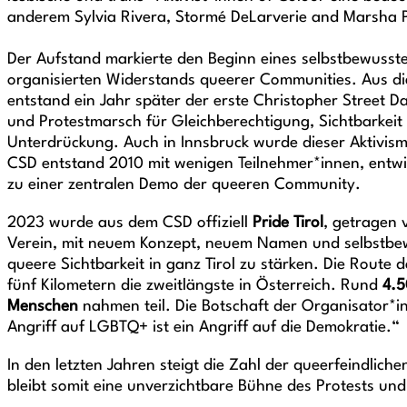
anderem Sylvia Rivera, Stormé DeLarverie and Marsha 
Der Aufstand markierte den Beginn eines selbstbewusste
organisierten Widerstands queerer Communities. Aus di
entstand ein Jahr später der erste Christopher Street D
und Protestmarsch für Gleichberechtigung, Sichtbarkei
Unterdrückung. Auch in Innsbruck wurde dieser Aktivismu
CSD entstand 2010 mit wenigen Teilnehmer*innen, entwic
zu einer zentralen Demo der queeren Community.
2023 wurde aus dem CSD offiziell
Pride Tirol
, getragen
Verein, mit neuem Konzept, neuem Namen und selbstb
queere Sichtbarkeit in ganz Tirol zu stärken. Die Route 
fünf Kilometern die zweitlängste in Österreich. Rund
4.5
Menschen
nahmen teil. Die Botschaft der Organisator*in
Angriff auf LGBTQ+ ist ein Angriff auf die Demokratie.“
In den letzten Jahren steigt die Zahl der queerfeindliche
bleibt somit eine unverzichtbare Bühne des Protests und 