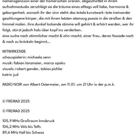
namensgenossin einer der homerischen sirenen. abgeschottet in ihrem
aufnahmestudio zerschlägt sie die träume eines alltags voll liebe, harmonie &
geborgenheit. wonach ihr der sinn steht: das totale kunstwerk: tote ineinander
geschlungene körper, die mit ihrem letzten atemzug poesie in die straßen & den
himmel malen. ihre dunkel lockende stimme will gehört & erhört werden, wer ihr
folgt, stürzt jedoch hals über kopf ins verderben.
eine suche nach stimmlicher macht & ohn-macht, einer frau, deren fassade nach
& nach zu bröckeln beginnt…
MITWIRKENDE
schauspielerin: michaela senn
musik: fabian lanzmaier, marco opoku
visuals: robert gander, tobias pichler
katrin jud
RADIO NOIR von Albert Ostermeier, am 11.01. um 21 Uhr in der p.m.k.
© FREIRAD 2025
© FREIRAD 2025
105,9 MHz Großraum Innsbruck
106,2 MHz Völs bis Telfs
89,6 MHz Hall bis Schwaz