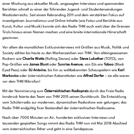
einer Mischung aus aktueller Musik, angesagten Interviews und spannenden
Berichten schnell zu einer der führenden Jugend- und Studentensendungen
Westösterreichs. Seit einem Rebranding 2011 und dem verstärkten Fokus auf
investigativen Journalismus und Online-Inhalte (wie Fotos und Berichte aus
Kunst, Kultur und Musik) konnte sich das Radio THM auch weit über die Grenzen
Tirols hinaus einen Namen machen und eine breite internationale Hörerschaft
gewinnen.
Vor allem die monatlichen Exklusivinterviews mit Größen aus Musik, Politik und
Society zählen bis heute zu den Markenzeichen von THM. Von alteingesessenen
Rockern wie
Charlie Watts
(Rolling Stones) oder
Steve Lukather
(TOTO), von
Pop-Größen wie
James Blunt
oder
Sunrise Avenue
, von DJs wie
Taboo
(Black
Eyed Peas) oder
DJ Antoine
, bis hin zu weltbekannten Schauspielern wie
Karl
Markovics
oder österreichischen Kabarettisten wie
Alfred Dorfer
– sie alle waren
vor dem THM Mikrofon!
Mit der Nominierung zum
Österreichischen Radiopreis
durch das Freie Radio
Innsbruck feierte das Team von THM 2015 seinen Durchbruch. Die Entwicklung
vom Schülerradio zur modernen, dynamischen Radioshow war gelungen; das
Radio THM endgültig fixer Bestandteil der österreichischen Radioszene.
Nach über 7000 Minuten on Air, hunderten exklusiven Interviews und
tausenden gespielten Songs nimmt das Radio THM nun mit Mai 2018 Abschied
vom österreichischen Äther und geht in eine Sendepause.