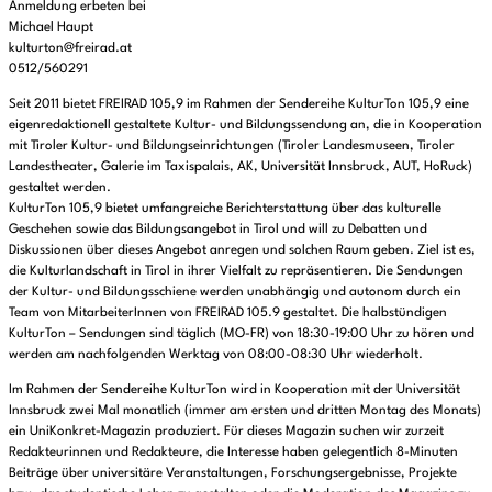
Anmeldung erbeten bei
Michael Haupt
kulturton@freirad.at
0512/560291
Seit 2011 bietet FREIRAD 105,9 im Rahmen der Sendereihe KulturTon 105,9 eine
eigenredaktionell gestaltete Kultur- und Bildungssendung an, die in Kooperation
mit Tiroler Kultur- und Bildungseinrichtungen (Tiroler Landesmuseen, Tiroler
Landestheater, Galerie im Taxispalais, AK, Universität Innsbruck, AUT, HoRuck)
gestaltet werden.
KulturTon 105,9 bietet umfangreiche Berichterstattung über das kulturelle
Geschehen sowie das Bildungsangebot in Tirol und will zu Debatten und
Diskussionen über dieses Angebot anregen und solchen Raum geben. Ziel ist es,
die Kulturlandschaft in Tirol in ihrer Vielfalt zu repräsentieren. Die Sendungen
der Kultur- und Bildungsschiene werden unabhängig und autonom durch ein
Team von MitarbeiterInnen von FREIRAD 105.9 gestaltet. Die halbstündigen
KulturTon – Sendungen sind täglich (MO-FR) von 18:30-19:00 Uhr zu hören und
werden am nachfolgenden Werktag von 08:00-08:30 Uhr wiederholt.
Im Rahmen der Sendereihe KulturTon wird in Kooperation mit der Universität
Innsbruck zwei Mal monatlich (immer am ersten und dritten Montag des Monats)
ein UniKonkret-Magazin produziert. Für dieses Magazin suchen wir zurzeit
Redakteurinnen und Redakteure, die Interesse haben gelegentlich 8-Minuten
Beiträge über universitäre Veranstaltungen, Forschungsergebnisse, Projekte