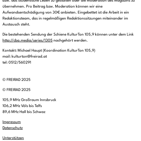
bzw. das studentische Leben zu gestalten oder die Moderation des Magazins zu
übernehmen. Pro Beitrag bzw. Moderation können wir eine
Aufwandsentschädigung von 30€ anbieten. Eingebettet ist die Arbeit in ein
Redaktionsteam, das in regelmäßigen Redaktionssitzungen miteinander im
Austausch steht.
Die bestehenden Sendung der Schiene KulturTon 105,9 können unter dem Link
http://cba.media/series/1305
nachgehört werden.
Kontakt: Michael Haupt (Koordination KulturTon 105,9)
mail: kulturton@freirad.at
tel: 0512/560291
© FREIRAD 2025
© FREIRAD 2025
105,9 MHz Großraum Innsbruck
106,2 MHz Völs bis Telfs
89,6 MHz Hall bis Schwaz
Impressum
Datenschutz
Unterstützen