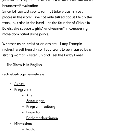
jammer and captain of Denver Roller Derby for the series
broadcast Revulvation!
Since full contact sports can not take place in most
places in the world, she not only talked about life on the
track, but also in the bowl – as the founder of Chicks in
Bowls, she supports girls* and women* in conquering
male-dominated skate parks.
Whether as an artist or an athlete – Lady Trample
makes herself heard – so if you want to be inspired by a
strong woman – listen up and Feel the Derby Love!
— The Show is in English —
rechtebeitragsmenueleiste
Aktuell
Programm
Alle
Sendungen
Programmzeitung
Login für
Radiomacher*innen
Mitmachen
Radio