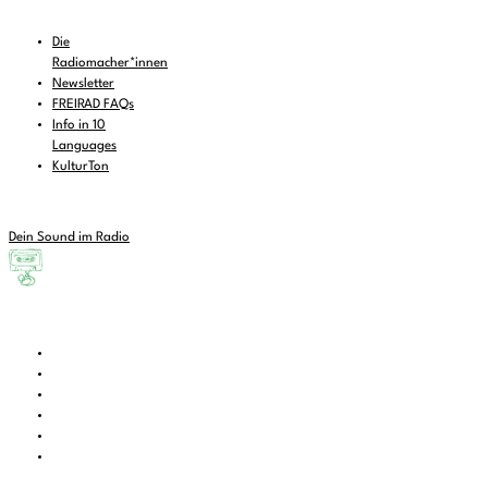
Die
Radiomacher*innen
Newsletter
FREIRAD FAQs
Info in 10
Languages
KulturTon
Dein Sound im Radio