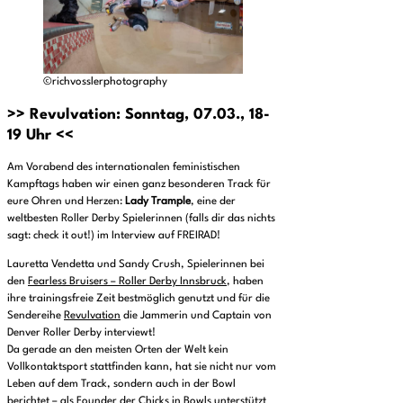
©richvosslerphotography
>> Revulvation: Sonntag, 07.03., 18-
19 Uhr <<
Am Vorabend des internationalen feministischen
Kampftags haben wir einen ganz besonderen Track für
eure Ohren und Herzen:
Lady Trample
, eine der
weltbesten Roller Derby Spielerinnen (falls dir das nichts
sagt: check it out!) im Interview auf FREIRAD!
Lauretta Vendetta und Sandy Crush, Spielerinnen bei
den
Fearless Bruisers – Roller Derby Innsbruck
, haben
ihre trainingsfreie Zeit bestmöglich genutzt und für die
Sendereihe
Revulvation
die Jammerin und Captain von
Denver Roller Derby interviewt!
Da gerade an den meisten Orten der Welt kein
Vollkontaktsport stattfinden kann, hat sie nicht nur vom
Leben auf dem Track, sondern auch in der Bowl
berichtet – als Founder der
Chicks in Bowls
unterstützt