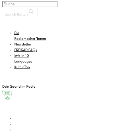
Search Button
Die
Radiomacher*innen
Newsletter
FREIRAD FAQs
Info in 10
Languages
KulturTon
Dein Sound im Radio