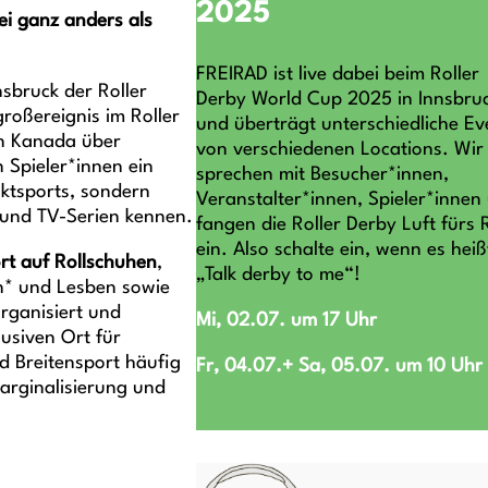
2025
ei ganz anders als
FREIRAD ist live dabei beim Roller
nsbruck der Roller
Derby World Cup 2025 in Innsbru
roßereignis im Roller
und überträgt unterschiedliche Ev
on Kanada über
von verschiedenen Locations. Wir
n Spieler*innen ein
sprechen mit Besucher*innen,
aktsports, sondern
Veranstalter*innen, Spieler*innen
n und TV-Serien kennen.
fangen die Roller Derby Luft fürs 
ein. Also schalte ein, wenn es heiß
rt auf Rollschuhen
,
„Talk derby to me“!
en* und Lesben sowie
rganisiert und
Mi, 02.07. um 17 Uhr
lusiven Ort für
d Breitensport häufig
Fr, 04.07.+ Sa, 05.07. um 10 Uhr
arginalisierung und