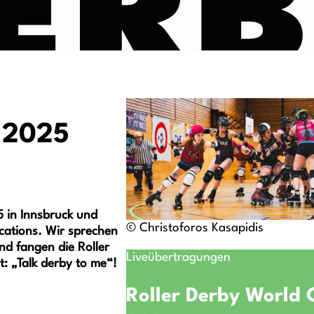
 2025
5 in Innsbruck und
© Christoforos Kasapidis
cations. Wir sprechen
nd fangen die Roller
Liveübertragungen
t: „Talk derby to me“!
Roller Derby World 