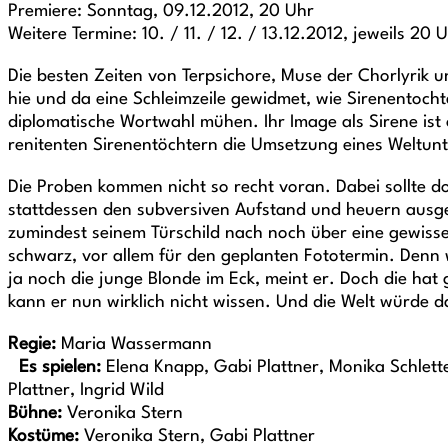
Premiere: Sonntag, 09.12.2012, 20 Uhr
Weitere Termine: 10. / 11. / 12. / 13.12.2012, jeweils 20 
Die besten Zeiten von Terpsichore, Muse der Chorlyrik 
hie und da eine Schleimzeile gewidmet, wie Sirenentoch
diplomatische Wortwahl mühen. Ihr Image als Sirene ist 
renitenten Sirenentöchtern die Umsetzung eines Weltun
Die Proben kommen nicht so recht voran. Dabei sollte do
stattdessen den subversiven Aufstand und heuern ausge
zumindest seinem Türschild nach noch über eine gewiss
schwarz, vor allem für den geplanten Fototermin. Denn
ja noch die junge Blonde im Eck, meint er. Doch die hat
kann er nun wirklich nicht wissen. Und die Welt würde 
Regie:
Maria Wassermann
Es spielen:
Elena Knapp, Gabi Plattner, Monika Schlett
Plattner, Ingrid Wild
Bühne:
Veronika Stern
Kostüme:
Veronika Stern, Gabi Plattner