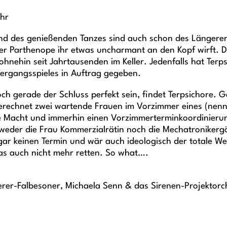
Uhr
und des genießenden Tanzes sind auch schon des Längeren
ter Parthenope ihr etwas uncharmant an den Kopf wirft. 
ohnehin seit Jahrtausenden im Keller. Jedenfalls hat Ter
tergangsspieles in Auftrag gegeben.
ch gerade der Schluss perfekt sein, findet Terpsichore. 
rechnet zwei wartende Frauen im Vorzimmer eines (nennen
e Macht und immerhin einen Vorzimmerterminkoordinierung
 weder die Frau Kommerzialrätin noch die Mechatronikerg
 gar keinen Termin und wär auch ideologisch der totale W
das auch nicht mehr retten. So what….
erer-Falbesoner, Michaela Senn & das Sirenen-Projektorc