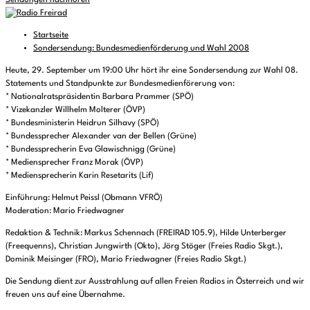
Sendungen nachhören
Startseite
Sondersendung: Bundesmedienförderung und Wahl 2008
Heute, 29. September um 19:00 Uhr hört ihr eine Sondersendung zur Wahl 08.
Statements und Standpunkte zur Bundesmedienförerung von:
* Nationalratspräsidentin Barbara Prammer (SPÖ)
* Vizekanzler Willhelm Molterer (ÖVP)
* Bundesministerin Heidrun Silhavy (SPÖ)
* Bundessprecher Alexander van der Bellen (Grüne)
* Bundessprecherin Eva Glawischnigg (Grüne)
* Mediensprecher Franz Morak (ÖVP)
* Mediensprecherin Karin Resetarits (Lif)
Einführung: Helmut Peissl (Obmann VFRÖ)
Moderation: Mario Friedwagner
Redaktion & Technik: Markus Schennach (FREIRAD 105.9), Hilde Unterberger
(Freequenns), Christian Jungwirth (Okto), Jörg Stöger (Freies Radio Skgt.),
Dominik Meisinger (FRO), Mario Friedwagner (Freies Radio Skgt.)
Die Sendung dient zur Ausstrahlung auf allen Freien Radios in Österreich und wir
freuen uns auf eine Übernahme.