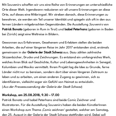
Mit Souvenirs schaffen wir uns eine Reihe von Erinnerungen an unterschiedliche
Orte dieser Welt. Irgendwann reduzieren wir all unsere Erinnerungen an diese
Orte, auf dieses eine Mitbringsel. Wir streben danach, diese Erinnerungen zu
bewahren, sie werden ein Teil unserer Identität und spiegeln sich oft in den aus
fernen Ländern mitgebrachten Gegenständen. Die Ausstellung
Souvenirs
von
Patrick Bonato
(geboren in Rum in Tirol) und
Isabel Peterhans
(geboren in Baden
bei Zürich) zeigt eine Weltreise in Bildern.
Gewonnen aus Erfahrenem, Gesehenem und Erlebtem stellen die beiden
Arbeiten, die auf einer längeren Reise im Jahr 2017 entstanden sind, erstmals
gemeinsam in der
Galerie der Stadt Schwaz
aus. Dazu zählen zahlreiche
Skizzenbücher, Drucke und Zeichnungen. Es entstand ein umfangreiches Werk,
welches ihren Blick auf Geschichte, Kultur und Lebensgewohnheiten in Senegal,
Kolumbien und Mexiko vermittelt. Ihrem Projekt lag die Idee zu Grunde, ferne
Länder nicht nur zu bereisen, sondern dort über einen längeren Zeitraum zu
leben und zu arbeiten, um einen anderen Zugang zu gewinnen, sich zu
identifizieren, vielleicht sogar ein Gefühl von Heimat zu entwickeln.
(
Aus der Presseaussendung der Galerie der Stadt Schwaz
)
Workshop, am 25.08.2018, 9.30 – 17.00
Patrick Bonato und Isabel Peterhans sind beide Comic Zeichner und
Illustratoren. Für die Ausstellung Souvenirs haben die beiden KünstlerInnen
einen Workshop zum Thema ‚Comic zeichnen‘ gestaltet, welcher am Samstag,
den 25. August in der Galerie der Stadt Schwaz stattfinden wird. Dabei soll