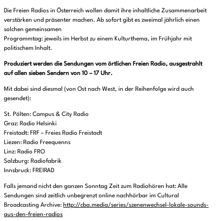
Die Freien Radios in Österreich wollen damit ihre inhaltliche Zusammenarbeit
verstärken und präsenter machen. Ab sofort gibt es zweimal jährlich einen
solchen gemeinsamen
Programmtag: jeweils im Herbst zu einem Kulturthema, im Frühjahr mit
politischem Inhalt.
Produziert werden die Sendungen vom örtlichen Freien Radio, ausgestrahlt
auf allen sieben Sendern von 10 – 17 Uhr.
Mit dabei sind diesmal (von Ost nach West, in der Reihenfolge wird auch
gesendet):
St. Pölten: Campus & City Radio
Graz: Radio Helsinki
Freistadt: FRF – Freies Radio Freistadt
Liezen: Radio Freequenns
Linz: Radio FRO
Salzburg: Radiofabrik
Innsbruck: FREIRAD
Falls jemand nicht den ganzen Sonntag Zeit zum Radiohören hat: Alle
Sendungen sind zeitlich unbegrenzt online nachhörbar im Cultural
Broadcasting Archive:
http://cba.media/series/szenenwechsel-lokale-sounds-
aus-den-freien-radios