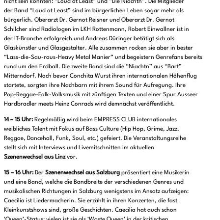
nicht sein könnten: “Loud at Least” und “Die Niachtn”. Die Mitglieder
der Band “Loud at Least” sind im bürgerlichen Leben sogar mehr als
bürgerlich. Oberarzt Dr. Gernot Reisner und Oberarzt Dr. Gernot
Schilcher sind Radiologen im LKH Rottenmann, Robert Einwallner ist in
der IT-Branche erfolgreich und Andreas Düringer betätigt sich als
Glaskünstler und Glasgestalter. Alle zusammen rocken sie aber in bester
“Lass-die-Sau-raus-Heavy Metal Manier” und begeistern Genrefans bereits
rund um den Erdball. Die zweite Band sind die “Niachtn” aus “Bart”
Mitterndorf. Noch bevor Conchita Wurst ihren internationalen Höhenflug
startete, sorgten ihre Nachbarn mit ihrem Sound für Aufregung. Ihre
Pop-Reggae-Folk-Volksmusik mit zünftigen Texten und einer Spur Ausseer
Hardbradler meets Heinz Conrads wird demnächst veröffentlicht.
14 – 15 Uhr:
Regelmäßig wird beim EMPRESS CLUB internationales
weibliches Talent mit Fokus auf Bass Culture (Hip Hop, Grime, Jazz,
Reggae, Dancehall, Funk, Soul, etc.) gefeiert. Die Veranstaltungsreihe
stellt sich mit Interviews und Livemitschnitten im aktuellen
Szenenwechsel aus Linz
vor.
15 – 16 Uhr:
Der
Szenenwechsel aus Salzburg
präsentiert eine Musikerin
und eine Band, welche die Bandbreite der verschiedenen Genres und
musikalischen Richtungen in Salzburg wenigstens im Ansatz aufzeigen:
Caecilia ist Liedermacherin. Sie erzählt in ihren Konzerten, die fast
Kleinkunstshows sind, große Geschichten. Caecilia hat auch schon
‘Queen’-Status: vielen ist sie als ‘Waste Queen’ in der kritischen