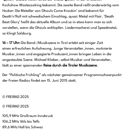
Kochshow Wastecooking bekannt. Die zweite Band reißt anderwärtig vom
Hocker: Die Metaller von Ghouls Come Knockin’ sind bekannt für
Death’n’Roll mit schwedischem Einschlag, quasi: Metal mit Flair. ‘Death
Beat Glory’ heißt das aktuelle Album und so in etwa kann man es sich
vorstellen, wenn die Ghouls anklopfen. Liedermacherei und Speedmetal,
so klingt Salzburg.
16 – 17 Uhr:
Die Band-/Musikszene in Tirol erlebt seit einiger Zeit
einen erfreulichen Aufschwung. Junge Veranstalter_innen, motivierte
Musiker_innen und engagierte Produzent_innen bringen Leben in die
angestaubte Szene. Michael Klieber, selbst Musiker und Veranstalter,
lädt zu einer spannenden
Reise durch die Tiroler Musikszene
.
Der “Politische Frühling” als nächster gemeinsamer Programmschwerpunkt
der Freien Radios findet am 15. Juni 2015 statt.
© FREIRAD 2025
© FREIRAD 2025
105,9 MHz Großraum Innsbruck
106,2 MHz Völs bis Telfs
89,6 MHz Hall bis Schwaz