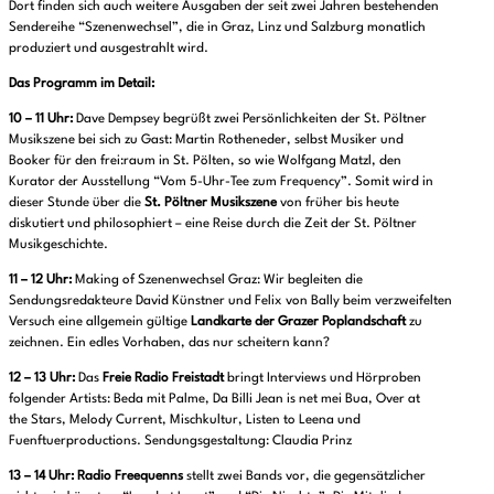
Dort finden sich auch weitere Ausgaben der seit zwei Jahren bestehenden
Sendereihe “Szenenwechsel”, die in Graz, Linz und Salzburg monatlich
produziert und ausgestrahlt wird.
Das Programm im Detail:
10 – 11 Uhr:
Dave Dempsey begrüßt zwei Persönlichkeiten der St. Pöltner
Musikszene bei sich zu Gast: Martin Rotheneder, selbst Musiker und
Booker für den frei:raum in St. Pölten, so wie Wolfgang Matzl, den
Kurator der Ausstellung “Vom 5-Uhr-Tee zum Frequency”. Somit wird in
dieser Stunde über die
St. Pöltner Musikszene
von früher bis heute
diskutiert und philosophiert – eine Reise durch die Zeit der St. Pöltner
Musikgeschichte.
11 – 12 Uhr:
Making of Szenenwechsel Graz: Wir begleiten die
Sendungsredakteure David Künstner und Felix von Bally beim verzweifelten
Versuch eine allgemein gültige
Landkarte der Grazer Poplandschaft
zu
zeichnen. Ein edles Vorhaben, das nur scheitern kann?
12 – 13 Uhr:
Das
Freie Radio Freistadt
bringt Interviews und Hörproben
folgender Artists: Beda mit Palme, Da Billi Jean is net mei Bua, Over at
the Stars, Melody Current, Mischkultur, Listen to Leena und
Fuenftuerproductions. Sendungsgestaltung: Claudia Prinz
13 – 14 Uhr:
Radio Freequenns
stellt zwei Bands vor, die gegensätzlicher