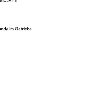
560291-11
andy im Getriebe