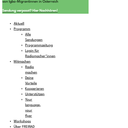
von Igbo-Migrantinnen in Österreich
Sendung verpasst? Hier Nachhören!
Aktuell
Programm
Alle
Sendungen
Programmzeitung
Login für
Radiomacher*innen
Mitmachen
Radio
machen
Deine
Vorteile
Kooperieren
Unterstützen
Your
language,
your
flyer
Workshops
Über FREIRAD