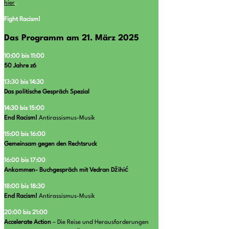
hier
.
Fight Racism!
Das Programm am 21. März 2025
10:00 bis 11:00
50 Jahre z6
13:30 bis 14:30
Das politische Gespräch Spezial
14:30 bis 15:00
End Racism!
Antirassismus-Musik
15:00 bis 16:00
Gemeinsam gegen den Rechtsruck
16:00 bis 17:00
Ankommen- Buchgespräch mit Vedran
Džihić
18:00 bis 18:30
End Racism!
Antirassismus-Musik
20:00 bis 21:00
Accelerate
Action
– Die Reise und Herausforderungen