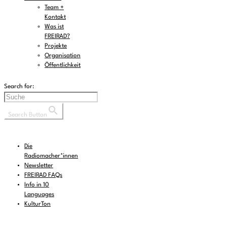
Team +
Kontakt
Was ist
FREIRAD?
Projekte
Organisation
Öffentlichkeit
Search for:
Search Button
Die
Radiomacher*innen
Newsletter
FREIRAD FAQs
Info in 10
Languages
KulturTon