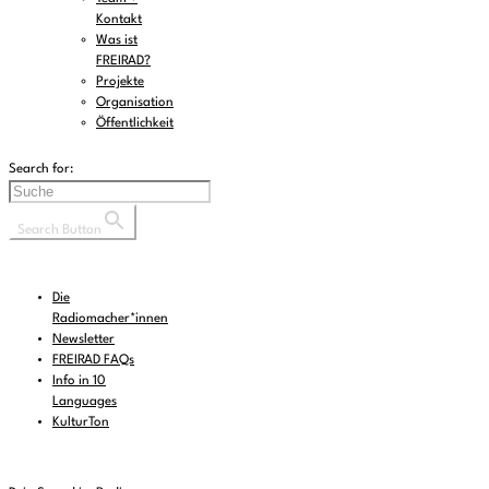
Kontakt
Was ist
FREIRAD?
Projekte
Organisation
Öffentlichkeit
Search for:
Search Button
Die
Radiomacher*innen
Newsletter
FREIRAD FAQs
Info in 10
Languages
KulturTon