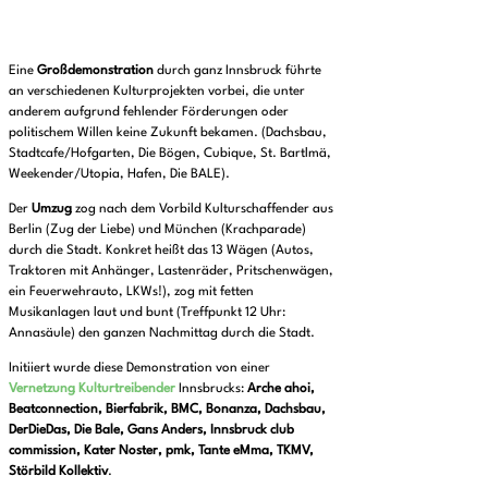
Eine
Großdemonstration
durch ganz Innsbruck führte
an verschiedenen Kulturprojekten vorbei, die unter
anderem aufgrund fehlender Förderungen oder
politischem Willen keine Zukunft bekamen. (Dachsbau,
Stadtcafe/Hofgarten, Die Bögen, Cubique, St. Bartlmä,
Weekender/Utopia, Hafen, Die BALE).
Der
Umzug
zog nach dem Vorbild Kulturschaffender aus
Berlin (Zug der Liebe) und München (Krachparade)
durch die Stadt. Konkret heißt das 13 Wägen (Autos,
Traktoren mit Anhänger, Lastenräder, Pritschenwägen,
ein Feuerwehrauto, LKWs!), zog mit fetten
Musikanlagen laut und bunt (Treffpunkt 12 Uhr:
Annasäule) den ganzen Nachmittag durch die Stadt.
Initiiert wurde diese Demonstration von einer
Vernetzung Kulturtreibender
Innsbrucks:
Arche ahoi,
Beatconnection, Bierfabrik, BMC, Bonanza, Dachsbau,
DerDieDas, Die Bale, Gans Anders, Innsbruck club
commission, Kater Noster, pmk, Tante eMma, TKMV,
Störbild Kollektiv
.