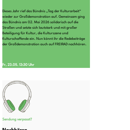
Dieses Jahr rief das Bündnis „Tag der Kulturarbeit“
wieder zur Großdemonstration auf. Gemeinsam ging
das Bündnis am 02. Mai 2026 solidarisch auf die
Straßen und setzte sich lautstark und mit großer
Beteiligung für Kultur, die Kulturszene und
Kulturschaffende ein. Nun könnt ihr die Redebeiträge
der Großdemonstration auch auf FREIRAD nachhören.
Fr, 23.05. 13:30 Uhr
Sendung verpasst?