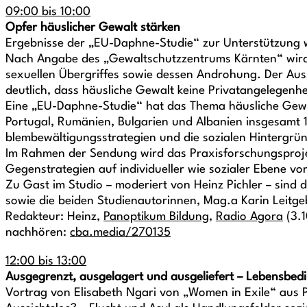
09:00 bis 10:00
Opfer häuslicher Gewalt stärken
Ergebnisse der „EU-Daphne-Studie“ zur Unterstützung w
Nach Angabe des „Gewaltschutzzentrums Kärnten“ wird j
sexuellen Übergriffes sowie dessen Androhung. Der Aus
deutlich, dass häusliche Gewalt keine Privatangelegenhei
Eine „EU-Daphne-Studie“ hat das Thema häusliche Gewal
Portugal, Rumänien, Bulgarien und Albanien insgesamt 1
blembewältigungsstrategien und die sozialen Hintergrün
Im Rahmen der Sendung wird das Praxisforschungsprojek
Gegenstrategien auf individueller wie sozialer Ebene vor
Zu Gast im Studio – moderiert von Heinz Pichler – sind 
sowie die beiden Studienautorinnen, Mag.a Karin Leit
Redakteur: Heinz,
Panoptikum Bildung
,
Radio Agora
(3.1
nachhören:
cba.media/270135
12:00 bis 13:00
Ausgegrenzt, ausgelagert und ausgeliefert – Lebensbe
Vortrag von Elisabeth Ngari von „Women in Exile“ aus 