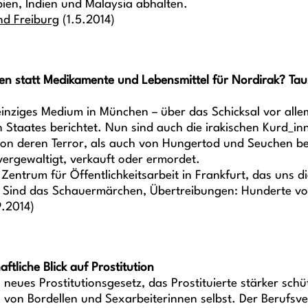
ien, Indien und Malaysia abhalten.
nd Freiburg
(1.5.2014)
affen statt Medikamente und Lebensmittel für Nordirak? 
s einziges Medium in München – über das Schicksal vor al
 Staates berichtet. Nun sind auch die irakischen Kurd_inn
on deren Terror, als auch von Hungertod und Seuchen bed
ergewaltigt, verkauft oder ermordet.
entrum für Öffentlichkeitsarbeit in Frankfurt, das uns di
t. Sind das Schauermärchen, Übertreibungen: Hunderte v
.2014)
tliche Blick auf Prostitution
 neues Prostitutionsgesetz, das Prostituierte stärker schü
g von Bordellen und Sexarbeiterinnen selbst. Der Berufsv