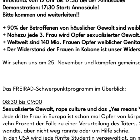
Infostand: von 12 Uhr bis 17:30 bei der Annasäule!
Demonstration: 17:30 Start: Annasäule!
Bitte kommen und weiterleiten!!
+ 90% der Betroffenen von häuslicher Gewalt sind weibl
+ Nahezu jede 3. Frau wird Opfer sexualisierter Gewalt
+ Weltweit sind 140 Mio. Frauen Opfer weiblicher Genit
+ Der Widerstand der Frauen in Kobane ist unser Wider
Wir sehen uns am 25. November und kämpfen gemeinsa
Das FREIRAD-Schwerpunktprogramm im Überblick:
08:30 bis 09:00
Sexualisierte Gewalt, rape culture und das „Yes means
Jede dritte Frau in Europa ist schon mal Opfer von körp
zehn Prozent der Fälle zu einer Verurteilung des Täter
wandte, aber nicht weg rannte oder um Hilfe schrie.
In den USA wird jede fünfte Studentin vergewaltigt, a