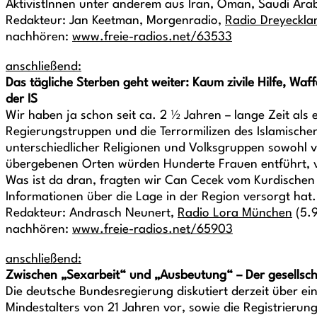
AktivistInnen unter anderem aus Iran, Oman, Saudi Arab
Redakteur: Jan Keetman, Morgenradio,
Radio Dreyeckla
nachhören:
www.freie-radios.net/63533
anschließend:
Das tägliche Sterben geht weiter: Kaum zivile Hilfe, W
der IS
Wir haben ja schon seit ca. 2 ½ Jahren – lange Zeit al
Regierungstruppen und die Terrormilizen des Islamischen
unterschiedlicher Religionen und Volksgruppen sowohl v
übergebenen Orten würden Hunderte Frauen entführt, v
Was ist da dran, fragten wir Can Cecek vom Kurdischen Z
Informationen über die Lage in der Region versorgt ha
Redakteur: Andrasch Neunert,
Radio Lora München
(5.9
nachhören:
www.freie-radios.net/65903
anschließend:
Zwischen „Sexarbeit“ und „Ausbeutung“ – Der gesellschaf
Die deutsche Bundesregierung diskutiert derzeit über ein
Mindestalters von 21 Jahren vor, sowie die Registrierun