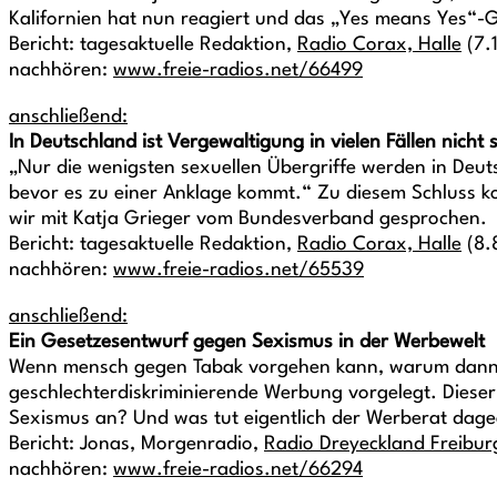
Kalifornien hat nun reagiert und das „Yes means Yes“-
Bericht: tagesaktuelle Redaktion,
Radio Corax, Halle
(7.
nachhören:
www.freie-radios.net/66499
anschließend:
In Deutschland ist Vergewaltigung in vielen Fällen nicht 
„Nur die wenigsten sexuellen Übergriffe werden in Deuts
bevor es zu einer Anklage kommt.“ Zu diesem Schluss 
wir mit Katja Grieger vom Bundesverband gesprochen.
Bericht: tagesaktuelle Redaktion,
Radio Corax, Halle
(8.
nachhören:
www.freie-radios.net/65539
anschließend:
Ein Gesetzesentwurf gegen Sexismus in der Werbewelt
Wenn mensch gegen Tabak vorgehen kann, warum dann nic
geschlechterdiskriminierende Werbung vorgelegt. Diese
Sexismus an? Und was tut eigentlich der Werberat dage
Bericht: Jonas, Morgenradio,
Radio Dreyeckland Freibur
nachhören:
www.freie-radios.net/66294