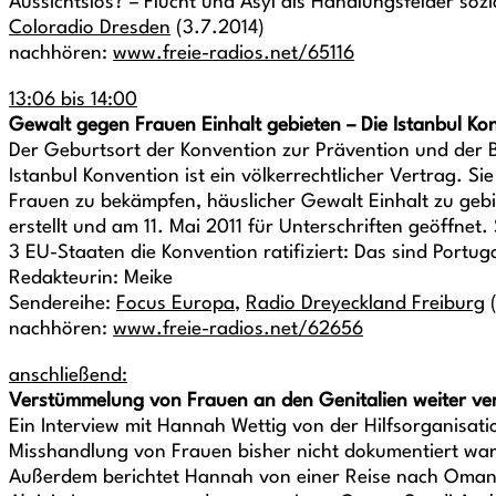
Aussichtslos? – Flucht und Asyl als Handlungsfelder sozi
Coloradio Dresden
(3.7.2014)
nachhören:
www.freie-radios.net/65116
13:06 bis 14:00
Gewalt gegen Frauen Einhalt gebieten – Die Istanbul Ko
Der Geburtsort der Konvention zur Prävention und der
Istanbul Konvention ist ein völkerrechtlicher Vertrag. 
Frauen zu bekämpfen, häuslicher Gewalt Einhalt zu gebi
erstellt und am 11. Mai 2011 für Unterschriften geöffnet.
3 EU-Staaten die Konvention ratifiziert: Das sind Portug
Redakteurin: Meike
Sendereihe:
Focus Europa
,
Radio Dreyeckland Freiburg
(
nachhören:
www.freie-radios.net/62656
anschließend:
Verstümmelung von Frauen an den Genitalien weiter ve
Ein Interview mit Hannah Wettig von der Hilfsorganisat
Misshandlung von Frauen bisher nicht dokumentiert war 
Außerdem berichtet Hannah von einer Reise nach Oman, 