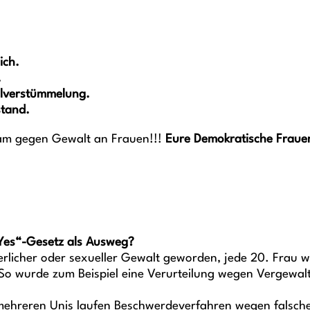
ich.
.
alverstümmelung.
stand.
m gegen Gewalt an Frauen!!!
Eure Demokratische Frauen
 Yes“-Gesetz als Ausweg?
erlicher oder sexueller Gewalt geworden, jede 20. Frau w
s. So wurde zum Beispiel eine Verurteilung wegen Vergewa
n mehreren Unis laufen Beschwerdeverfahren wegen falsc