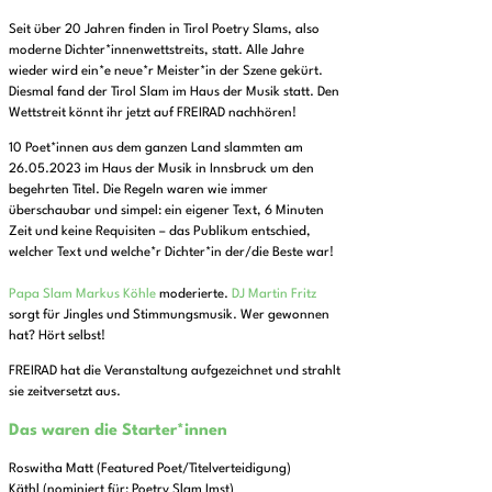
Seit über 20 Jahren finden in Tirol Poetry Slams, also
moderne Dichter*innenwettstreits, statt. Alle Jahre
wieder wird ein*e neue*r Meister*in der Szene gekürt.
Diesmal fand der Tirol Slam im Haus der Musik statt. Den
Wettstreit könnt ihr jetzt auf FREIRAD nachhören!
10 Poet*innen aus dem ganzen Land slammten am
26.05.2023 im Haus der Musik in Innsbruck um den
begehrten Titel. Die Regeln waren wie immer
überschaubar und simpel: ein eigener Text, 6 Minuten
Zeit und keine Requisiten – das Publikum entschied,
welcher Text und welche*r Dichter*in der/die Beste war!
Papa Slam Markus Köhle
moderierte.
DJ Martin Fritz
sorgt für Jingles und Stimmungsmusik. Wer gewonnen
hat? Hört selbst!
FREIRAD hat die Veranstaltung aufgezeichnet und strahlt
sie zeitversetzt aus.
Das waren die Starter*innen
Roswitha Matt (Featured Poet/Titelverteidigung)
Käthl (nominiert für: Poetry Slam Imst)