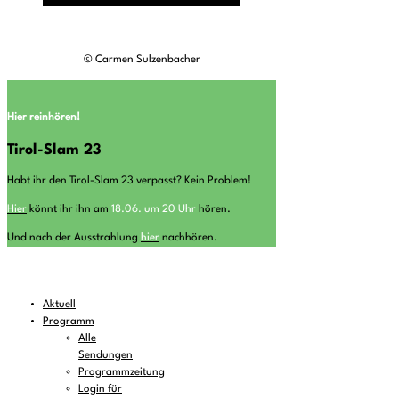
© Carmen Sulzenbacher
Hier reinhören!
Tirol-Slam 23
Habt ihr den Tirol-Slam 23 verpasst? Kein Problem!
Hier
könnt ihr ihn am
18.06. um 20 Uhr
hören.
Und nach der Ausstrahlung
hier
nachhören.
Aktuell
Programm
Alle
Sendungen
Programmzeitung
Login für