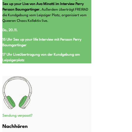
Sex up your Live von Ava Minatti im Interview Perry
Persson Baumgartinger.
Außerdem überträgt FREIRAD
die Kundgebung vom Leipziger Platz, organisiert vom
Queeren Chaos Kollektiv live.
Do, 20.11.
15 Uhr Sex up your life Interview mit Persson Perry
Baumgartinger
17 Uhr Liveübertragung von der Kundgebung am
Leipzigerplatz
Sendung verpasst?
Nachhören