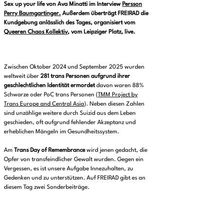
Sex up your life von Ava Minatti im Interview
Persson
Perry Baumgartinger.
Außerdem überträgt FREIRAD die
Kundgebung anlässlich des Tages, organisiert vom
Queeren Chaos Kollektiv
, vom Leipziger Platz, live.
Zwischen Oktober 2024 und September 2025 wurden
weltweit über
281 trans Personen aufgrund ihrer
geschlechtlichen Identität ermordet
davon waren 88%
Schwarze oder PoC trans Personen (
TMM Project by
Trans Europe and Central Asia
). Neben diesen Zahlen
sind unzählige weitere durch Suizid aus dem Leben
geschieden, oft aufgrund fehlender Akzeptanz und
erheblichen Mängeln im Gesundheitssystem.
Am
Trans Day of Remembrance
wird jenen gedacht, die
Opfer von transfeindlicher Gewalt wurden. Gegen ein
Vergessen, es ist unsere Aufgabe Innezuhalten, zu
Gedenken und zu unterstützen. Auf FREIRAD gibt es an
diesem Tag zwei Sonderbeiträge.