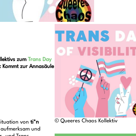
lektivs zum
Trans Day
r: Kommt zur Annasäule
© Queeres Chaos Kollektiv
Situation von
ti*n
h aufmerksam und