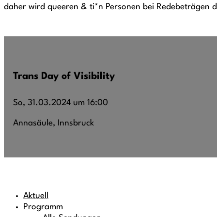
daher wird queeren & ti*n Personen bei Redebeträgen de
Trans Day of Visibility
So, 31.03.2024 um 16:00
Annasäule, Innsbruck
Aktuell
Programm