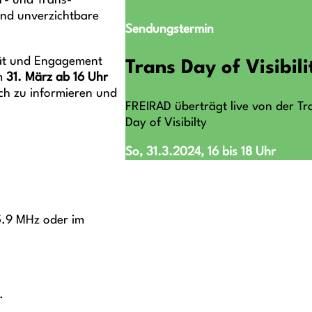
r- und Trans-
nd unverzichtbare
Sendungstermin
tät und Engagement
Trans Day of Visibili
m
31. März ab 16 Uhr
ch zu informieren und
FREIRAD überträgt live von der Tr
Day of Visibilty
So, 31.3.2024, 16 bis 18 Uhr
05.9 MHz oder im
.