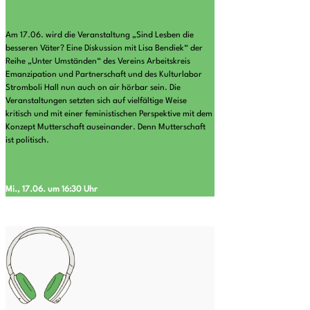
Am 17.06. wird die Veranstaltung „Sind Lesben die
besseren Väter? Eine Diskussion mit Lisa Bendiek“ der
Reihe „Unter Umständen“ des Vereins Arbeitskreis
Emanzipation und Partnerschaft und des Kulturlabor
Stromboli Hall nun auch on air hörbar sein. Die
Veranstaltungen setzten sich auf vielfältige Weise
kritisch und mit einer feministischen Perspektive mit dem
Konzept Mutterschaft auseinander. Denn Mutterschaft
ist politisch.
Mi., 17.06. um 16:30 Uhr