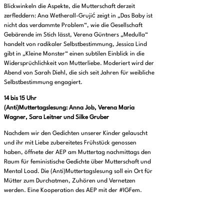
Blickwinkeln die Aspekte, die Mutterschaft derzeit
zerfleddern: Ana Wetherall-Grujić zeigt in „Das Baby ist
nicht das verdammte Problem“, wie die Gesellschaft
Gebärende im Stich lässt, Verena Güntners „Medulla“
handelt von radikaler Selbstbestimmung, Jessica Lind
gibt in „Kleine Monster“ einen subtilen Einblick in die
Widersprüchlichkeit von Mutterliebe. Moderiert wird der
Abend von Sarah Diehl, die sich seit Jahren für weibliche
Selbstbestimmung engagiert.
14 bis 15 Uhr
(Anti)Muttertagslesung: Anna Job, Verena Maria
Wagner, Sara Leitner und Silke Gruber
Nachdem wir den Gedichten unserer Kinder gelauscht
und ihr mit Liebe zubereitetes Frühstück genossen
haben, öffnete der AEP am Muttertag nachmittags den
Raum für feministische Gedichte über Mutterschaft und
Mental Load. Die (Anti)Muttertagslesung soll ein Ort für
Mütter zum Durchatmen, Zuhören und Vernetzen
werden. Eine Kooperation des AEP mit der #IGFem.