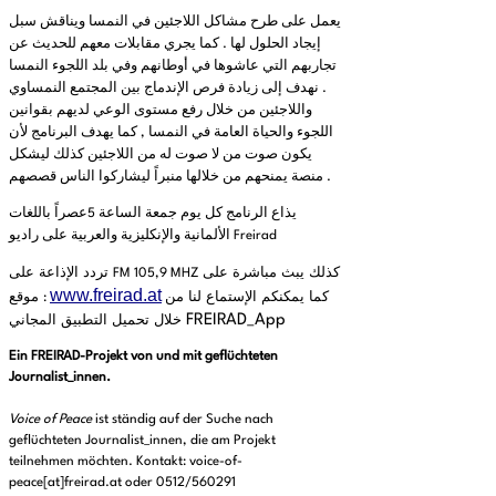
يعمل على طرح مشاكل اللاجئين في النمسا ويناقش سبل
إيجاد الحلول لها
كما يجري مقابلات معهم للحديث عن
.
تجاربهم التي عاشوها في أوطانهم وفي بلد اللجوء النمسا
نهدف إلى زيادة فرص الإندماج بين المجتمع النمساوي
.
واللاجئين من خلال رفع مستوى الوعي لديهم بقوانين
اللجوء والحياة العامة في النمسا
كما يهدف البرنامج لأن
,
يكون صوت من لا صوت له من اللاجئين كذلك ليشكل
منصة يمنحهم من خلالها منبراً ليشاركوا الناس قصصهم
.
يذاع الرنامج كل يوم جمعة الساعة
عصراً باللغات
5
الألمانية والإنكليزية والعربية على راديو
Freirad
كذلك يبث مباشرة على
تردد الإذاعة على
FM 105,9 MHZ
www.freirad.at
كما يمكنكم الإستماع لنا من
موقع
:
خلال تحميل التطبيق المجاني
FREIRAD_App
Ein FREIRAD-Projekt von und mit geflüchteten
Journalist_innen.
Voice of Peace
ist ständig auf der Suche nach
geflüchteten Journalist_innen, die am Projekt
teilnehmen möchten. Kontakt: voice-of-
peace[at]freirad.at oder 0512/560291