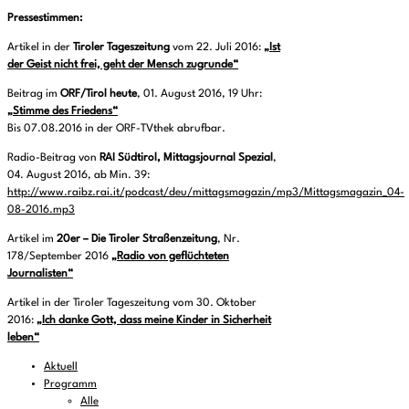
Pressestimmen:
Artikel in der
Tiroler Tageszeitung
vom 22. Juli 2016:
„Ist
der Geist nicht frei, geht der Mensch zugrunde“
Beitrag im
ORF/Tirol heute
, 01. August 2016, 19 Uhr:
„Stimme des Friedens“
Bis 07.08.2016 in der ORF-TVthek abrufbar.
Radio-Beitrag von
RAI Südtirol, Mittagsjournal Spezial
,
04. August 2016, ab Min. 39:
http://www.raibz.rai.it/podcast/deu/mittagsmagazin/mp3/Mittagsmagazin_04-
08-2016.mp3
Artikel im
20er – Die Tiroler Straßenzeitung
, Nr.
178/September 2016
„Radio von geflüchteten
Journalisten“
Artikel in der Tiroler Tageszeitung vom 30. Oktober
2016:
„Ich danke Gott, dass meine Kinder in Sicherheit
leben“
Aktuell
Programm
Alle