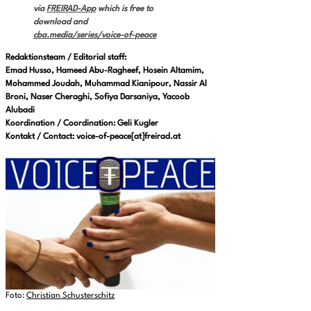
via
FREIRAD-App
which is free to
download
and
cba.media/series/voice-of-peace
Redaktionsteam / Editorial staff:
Emad Husso, Hameed Abu-Ragheef, Hosein Altamim,
Mohammed Joudah, Muhammad Kianipour, Nassir Al
Broni, Naser Cheraghi, Sofiya Darsaniya, Yacoob
Alubadi
Koordination / Coordination:
Geli Kugler
Kontakt / Contact: voice-of-peace[at]freirad.at
Foto:
Christian Schusterschitz