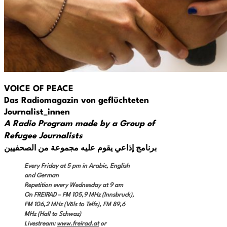
VOICE OF PEACE
Das Radiomagazin von geflüchteten
Journalist_innen
A Radio Program made by a Group of
Refugee Journalists
برنامج إذاعي يقوم عليه مجموعة من الصحفيين
Every Friday at 5 pm in Arabic, English
and German
Repetition every Wednesday at 9 am
On FREIRAD –
FM 105,9 MHz (Innsbruck),
FM 106,2 MHz (Völs to Telfs), FM 89,6
MHz (Hall to Schwaz)
Livestream:
www.freirad.at
or