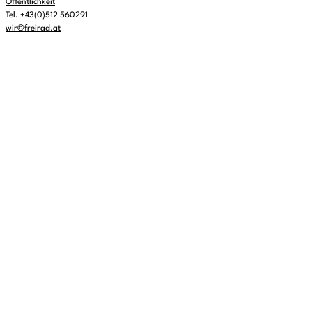
Öffentlichkeit
Tel. +43(0)512 560291
wir@freirad.at